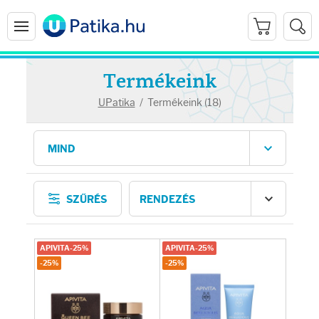
Termékeink
UPatika
/
Termékeink (18)
Arcápolás
SZŰRÉS
Ránctalanítók
Hidratálók
APIVITA-25%
APIVITA-25%
-25%
-25%
Arctisztítók