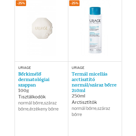
Testápolás
-25%
-25%
Testápolók
Tisztálkodók
Kézkrémek
Egészség
URIAGE
URIAGE
Bőrkimélő
Termál micellás
dermatológiai
arctisztító
szappan
normál/száraz bőrre
Orrsprayk
100g
250ml
250ml
Tisztálkodók
Torokpasztillák
Arctisztítók
normál bőrre,száraz
normál bőrre,száraz
bőrre,érzékeny bőrre
bőrre
Fogkrémek