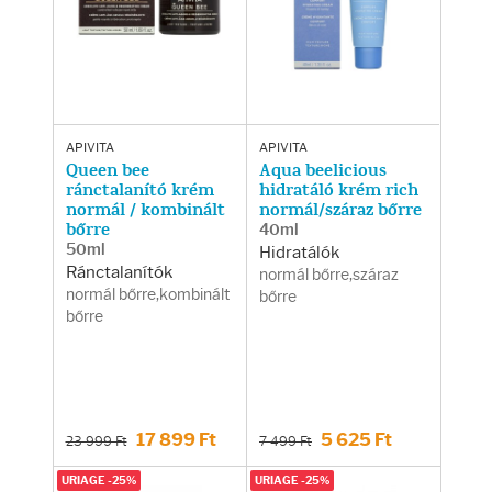
Arcradírok
Arcmaszkok
Ajakápolók
APIVITA
APIVITA
Queen bee
Aqua beelicious
Hajápolás
ránctalanító krém
hidratáló krém rich
normál / kombinált
normál/száraz bőrre
bőrre
40ml
Samponok
50ml
Hidratálók
Ránctalanítók
normál bőrre,száraz
normál bőrre,kombinált
bőrre
Hajkondicionálók
bőrre
Hajmaszkok
Hajhullás kezelése
17 899 Ft
5 625 Ft
23 999 Ft
7 499 Ft
URIAGE -25%
URIAGE -25%