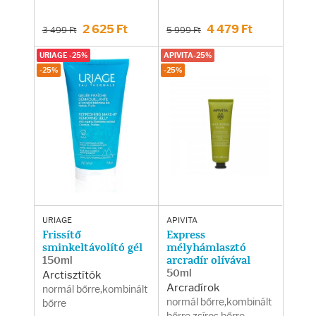
Fényvédelem
2 625 Ft
4 479 Ft
3 499 Ft
5 999 Ft
Napozás előtt
URIAGE -25%
APIVITA-25%
-25%
-25%
Napozás után
AZ ÖSSZES TERMÉK
URIAGE
APIVITA
Frissítő
Express
sminkeltávolító gél
mélyhámlasztó
150ml
arcradír olívával
50ml
Arctisztítók
Arcradírok
normál bőrre,kombinált
normál bőrre,kombinált
bőrre