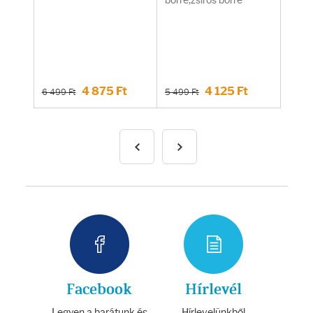
bőrre,zsíros bőrre
4 875 Ft
4 125 Ft
6 499 Ft
5 499 Ft
Facebook
Hírlevél
Legyen a barátunk és
Hírlevelünkből