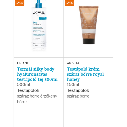
Testápolás
-25%
-25%
Testápolók
Tisztálkodók
Kézkrémek
Egészség
URIAGE
APIVITA
Termál silky body
Testápoló krém
hyaluronsavas
száraz bőrre royal
testápoló tej 500ml
honey
Orrsprayk
500ml
150ml
Testápolók
Testápolók
Torokpasztillák
száraz bőrre,érzékeny
száraz bőrre
bőrre
Fogkrémek