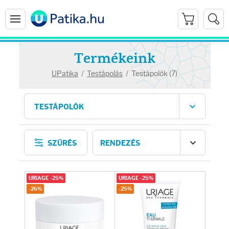
Termékeink
UPatika
/
Testápolás
/
Testápolók (7)
Arcápolás
SZŰRÉS
Ránctalanítók
Hidratálók
URIAGE -25%
URIAGE -25%
-26%
-25%
Arctisztítók