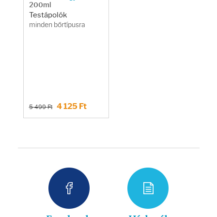
200ml
Testápolók
minden bőrtípusra
4 125 Ft
5 499 Ft