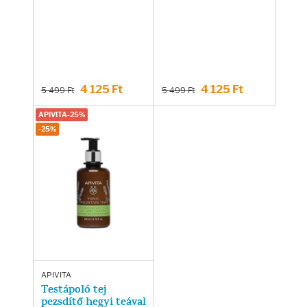
4 125 Ft
4 125 Ft
5 499 Ft
5 499 Ft
APIVITA-25%
-25%
APIVITA
Testápoló tej
pezsdítő hegyi teával