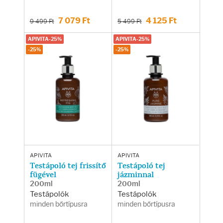
Fényvédelem
7 079 Ft
4 125 Ft
9 499 Ft
5 499 Ft
Napozás előtt
APIVITA-25%
APIVITA-25%
-25%
-25%
Napozás után
AZ ÖSSZES TERMÉK
APIVITA
APIVITA
Testápoló tej frissítő
Testápoló tej
fügével
jázminnal
200ml
200ml
Testápolók
Testápolók
minden bőrtípusra
minden bőrtípusra