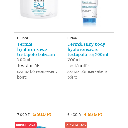
Arcradírok
Arcmaszkok
Ajakápolók
URIAGE
URIAGE
Termál
Termál silky body
Hajápolás
hyaluronsavas
hyaluronsavas
testápoló balzsam
testápoló tej 200ml
200ml
200ml
Samponok
Testápolók
Testápolók
száraz bőrre,érzékeny
száraz bőrre,érzékeny
bőrre
bőrre
Hajkondicionálók
Hajmaszkok
Hajhullás kezelése
5 910 Ft
4 875 Ft
7 999 Ft
6 499 Ft
URIAGE -25%
APIVITA-25%