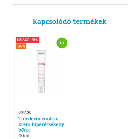
Kapcsolódó termékek
URIAGE -25%
ÚJ
-26%
URIAGE
Tolederm control
krém hiperérzékeny
bőrre
40ml