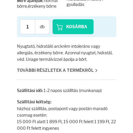
Testápolás
normál
Mire ajánljuk:
gyulladás
bőrre,érzékeny bőrre
Testápolók
db
KOSÁRBA
Tisztálkodók
Nyugtató, hidratáló arckrém intoleráns vagy
Kézkrémek
allergiás, érzékeny bőrre. Azonnal nyugtat, hidratál,
véd. Uriage termálvízzel ápolja a bőrt.
Egészség
TOVÁBBI RÉSZLETEK A TERMÉKRŐL
Orrsprayk
1-2 napos szállítás (munkanap)
Szállítási idő:
Torokpasztillák
Szállítási költség:
házhoz szállítás, postapont vagy postán maradó
csomag esetén:
Fogkrémek
15 000 Ft alatt 1 899 Ft, 15 000 Ft felett 1 199 Ft, 22
000 Ft felett ingyenes