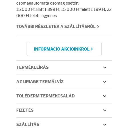
Fényvédelem
csomagautomata csomag esetén:
15 000 Ft alatt 1 399 Ft, 15 000 Ft felett 1 199 Ft, 22
000 Ft felett ingyenes
Napozás előtt
TOVÁBBI RÉSZLETEK A SZÁLLÍTÁSRÓL
Napozás után
INFORMÁCIÓ AKCIÓINKRÓL
AZ ÖSSZES TERMÉK
TERMÉKLEÍRÁS
AZ URIAGE TERMÁLVÍZ
TOLÉDERM TERMÉKCSALÁD
FIZETÉS
SZÁLLÍTÁS