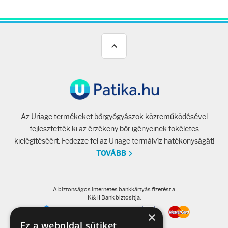
Az Uriage termékeket bőrgyógyászok közreműködésével
fejlesztették ki az érzékeny bőr igényeinek tökéletes
kielégítéséért. Fedezze fel az Uriage termálvíz hatékonyságát!
TOVÁBB
A biztonságos internetes bankkártyás fizetést a
K&H Bank biztosítja.
×
Ez a weboldal sütiket