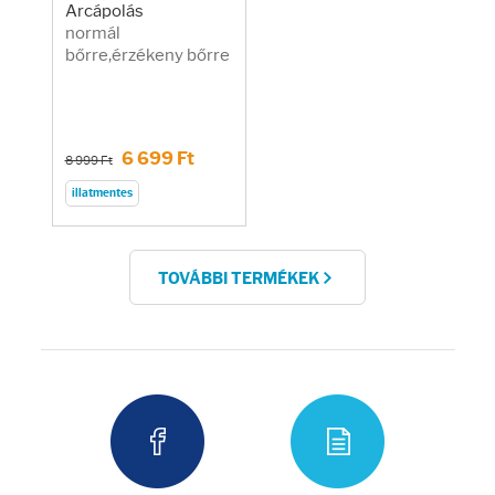
Arcápolás
normál
bőrre,érzékeny bőrre
6 699 Ft
8 999 Ft
illatmentes
TOVÁBBI TERMÉKEK