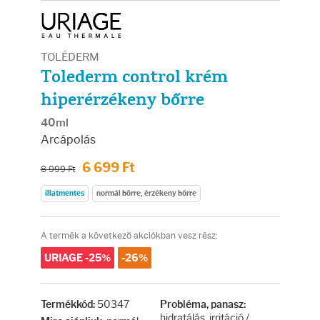
Arcradírok
Arcmaszkok
TOLÉDERM
Tolederm control krém
Ajakápolók
hiperérzékeny bőrre
Hajápolás
40ml
Arcápolás
Samponok
6 699 Ft
8 999 Ft
illatmentes
normál bőrre, érzékeny bőrre
Hajkondicionálók
A termék a következő akciókban vesz rész:
Hajmaszkok
URIAGE -25%
-26%
Hajhullás kezelése
50347
Termékkód:
Probléma, panasz:
hidratálás, irritáció /