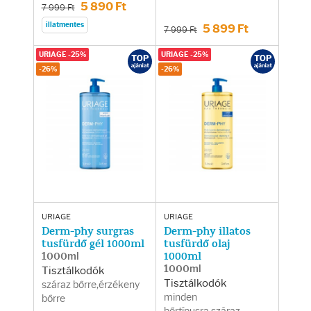
Fényvédelem
5 890 Ft
7 999 Ft
illatmentes
5 899 Ft
7 999 Ft
Napozás előtt
URIAGE -25%
URIAGE -25%
-26%
-26%
Napozás után
AZ ÖSSZES TERMÉK
URIAGE
URIAGE
Derm-phy surgras
Derm-phy illatos
tusfürdő gél 1000ml
tusfürdő olaj
1000ml
1000ml
1000ml
Tisztálkodók
Tisztálkodók
száraz bőrre,érzékeny
minden
bőrre