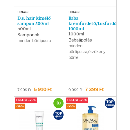
URIAGE
URIAGE
D.s. hair kímélő
Baba
sampon 500ml
krémfürdető/tusfürdő
500ml
1000ml
1000ml
Samponok
Babaápolás
minden bőrtípusra
minden
bőrtípusra,érzékeny
bőrre
5 910 Ft
7 399 Ft
7 999 Ft
9 999 Ft
URIAGE -25%
URIAGE -25%
ÚJ
-26%
-25%