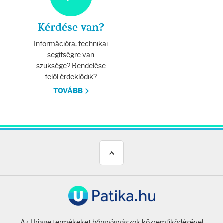
Kérdése van?
Információra, technikai
segítségre van
szüksége? Rendelése
felől érdeklődik?
TOVÁBB
Az Uriage termékeket bőrgyógyászok közreműködésével