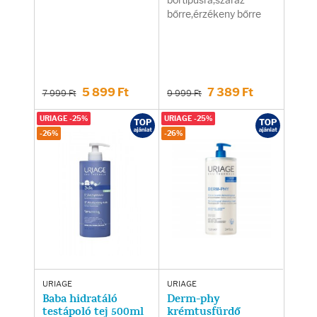
bőrtípusra,száraz
bőrre,érzékeny bőrre
5 899 Ft
7 389 Ft
7 999 Ft
9 999 Ft
URIAGE -25%
URIAGE -25%
-26%
-26%
URIAGE
URIAGE
Baba hidratáló
Derm-phy
testápoló tej 500ml
krémtusfürdő