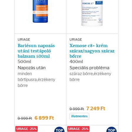
Arcradírok
Arcmaszkok
Ajakápolók
URIAGE
URIAGE
Bariésun napozás
Xemose c8+ krém
Hajápolás
utáni testápoló
száraz/nagyon száraz
balzsam 500ml
bőrre
500ml
400ml
Samponok
Napozás után
Speciális probléma
minden
száraz bőrre,érzékeny
bőrtípusra,érzékeny
bőrre
Hajkondicionálók
bőrre
Hajmaszkok
7 249 Ft
9 999 Ft
Hajhullás kezelése
illatmentes
6 899 Ft
9 999 Ft
URIAGE -25%
URIAGE -25%