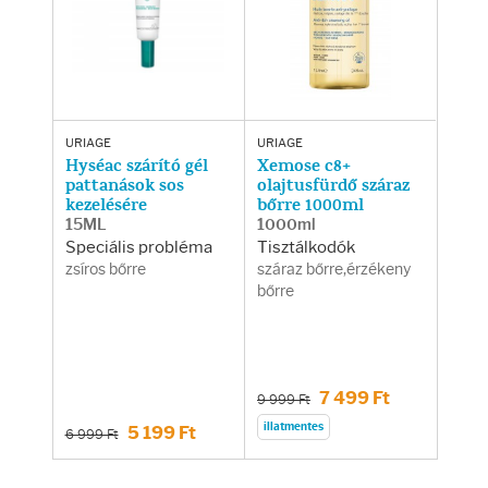
URIAGE
URIAGE
Hyséac szárító gél
Xemose c8+
pattanások sos
olajtusfürdő száraz
kezelésére
bőrre 1000ml
15ML
1000ml
Speciális probléma
Tisztálkodók
zsíros bőrre
száraz bőrre,érzékeny
bőrre
7 499 Ft
9 999 Ft
illatmentes
5 199 Ft
6 999 Ft