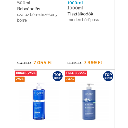
500ml
1000ml
1000ml
Babaápolás
Tisztálkodók
száraz bőrre,érzékeny
minden bőrtípusra
bőrre
7 055 Ft
7 399 Ft
9 499 Ft
9 999 Ft
URIAGE -25%
URIAGE -25%
-26%
-26%