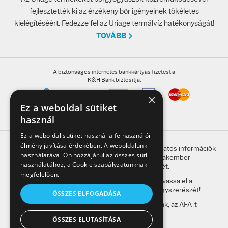
fejlesztették ki az érzékeny bőr igényeinek tökéletes
kielégítéséért. Fedezze fel az Uriage termálvíz hatékonyságát!
TOVÁBB
A biztonságos internetes bankkártyás fizetést a
K&H Bank biztosítja.
×
Ez a weboldal sütiket
használ
Ez a weboldal sütiket használ a felhasználói
élmény javítása érdekében. A weboldalunk
A honlap oldalain található, gyógyszerrel kapcsolatos információk
használatával Ön hozzájárul az összes süti
betegség esetén nem helyettesítik a szakember
használatához, a Cookie szabályzatunknak
megkeresésének szükségességét.
megfelelően.
A kockázatokról és a mellékhatásokról olvassa el a
betegtájékoztatót, vagy kérdezze meg gyógyszerészét!
ÖSSZES ELFOGADÁSA
A weboldalon feltüntetett árak a bruttó árak, az ÁFA-t
tartalmazzák.
ÖSSZES ELUTASÍTÁSA