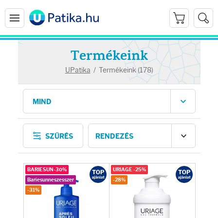
Termékeink
UPatika
/
Termékeink (178)
Arcápolás
SZŰRÉS
Ránctalanítók
Hidratálók
BARIESUN-30%
URIAGE -25%
Bariesunneszesszer
-28%
-31%
Arctisztítók