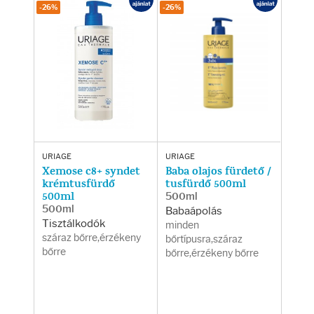
Testápolás
-26%
-26%
Testápolók
Tisztálkodók
Kézkrémek
Egészség
URIAGE
URIAGE
Xemose c8+ syndet
Baba olajos fürdető /
krémtusfürdő
tusfürdő 500ml
500ml
500ml
Orrsprayk
500ml
Babaápolás
Tisztálkodók
minden
Torokpasztillák
száraz bőrre,érzékeny
bőrtípusra,száraz
bőrre
bőrre,érzékeny bőrre
Fogkrémek