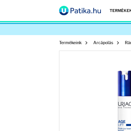
TERMÉKE
Termékeink
Arcápolás
Rá
Arcápolás
Ránctalanítók
Hidratálók
Arctisztítók