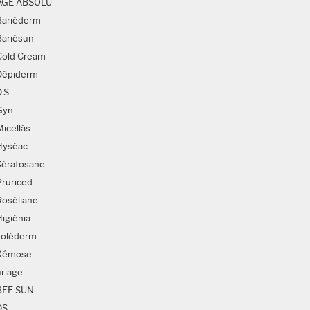
AGE ABSOLU
Bariéderm
Bariésun
Cold Cream
Dépiderm
.S.
Gyn
Micellás
Hyséac
Kératosane
Pruriced
Roséliane
Higiénia
Toléderm
Xémose
uriage
BEE SUN
DS