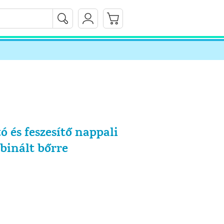
tó és feszesítő nappali
binált bőrre