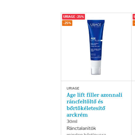
Fényvédelem
Napozás előtt
URIAGE -25%
-25%
Napozás után
AZ ÖSSZES TERMÉK
URIAGE
Age lift filler azonnali
ráncfeltöltő és
bőrtökéletesítő
arckrém
30ml
Ránctalanítók