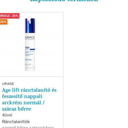
URIAGE -25%
-26%
URIAGE
Age lift ránctalanító és
feszesítő nappali
arckrém normál /
száraz bőrre
40ml
Ránctalanítók