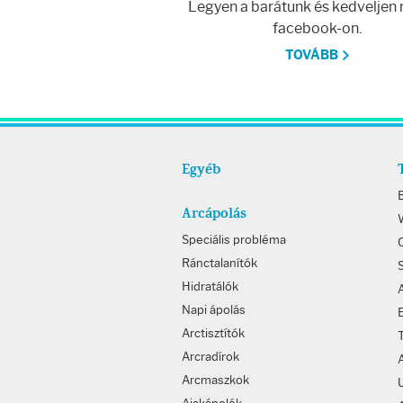
Legyen a barátunk és kedveljen
facebook-on.
TOVÁBB
Egyéb
Arcápolás
W
Speciális probléma
Ránctalanítók
Hidratálók
Napi ápolás
Arctisztítók
Arcradírok
Arcmaszkok