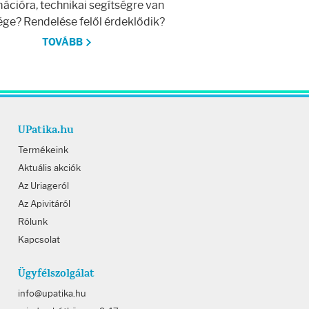
ációra, technikai segítségre van
ge? Rendelése felől érdeklődik?
TOVÁBB
UPatika.hu
Termékeink
Aktuális akciók
Az Uriageról
Az Apivitáról
Rólunk
Kapcsolat
Ügyfélszolgálat
info@upatika.hu