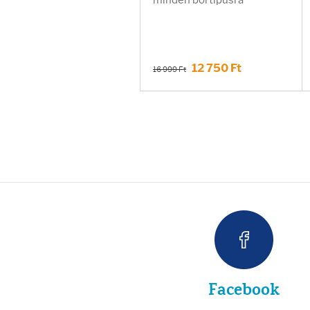
minden bőrtípusra
12 750 Ft
16 999 Ft
Facebook