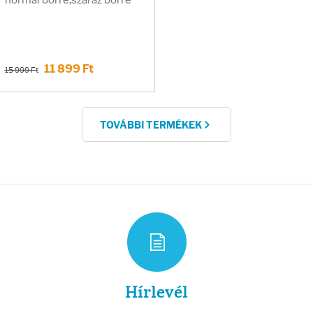
normál bőrre,száraz bőrre
11 899 Ft
15 999 Ft
TOVÁBBI TERMÉKEK
Hírlevél