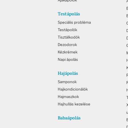
Ajakápolók
Testápolás
Speciális probléma
Testápolók
Tisztálkodók
D
Dezodorok
Kézkrémek
Napi ápolás
Hajápolás
Samponok
Hajkondicionálók
Hajmaszkok
Hajhullás kezelése
Babaápolás