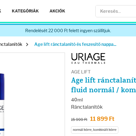
K
KATEGÓRIÁK
AKCIÓK
Rendelését 22 000 Ft felett ingyen szállítjuk.
nctalanítók
Age lift ránctalanító és feszesítő nappa...
AGE LIFT
Age lift ránctalaní
fluid normál / kom
40ml
Ránctalanítók
11 899 Ft
15 999 Ft
normál bőrre, kombinált bőrre