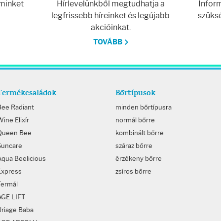
 minket
Hírlevelünkből megtudhatja a
Inform
legfrissebb híreinket és legújabb
szüksé
akcióinkat.
TOVÁBB
Termékcsaládok
Bőrtípusok
Bee Radiant
minden bőrtípusra
ine Elixír
normál bőrre
Queen Bee
kombinált bőrre
Suncare
száraz bőrre
Aqua Beelicious
érzékeny bőrre
Express
zsíros bőrre
Termál
AGE LIFT
Uriage Baba