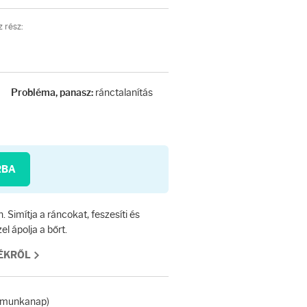
 rész:
ránctalanítás
Probléma, panasz:
RBA
 Simítja a ráncokat, feszesíti és
el ápolja a bőrt.
MÉKRŐL
 (munkanap)