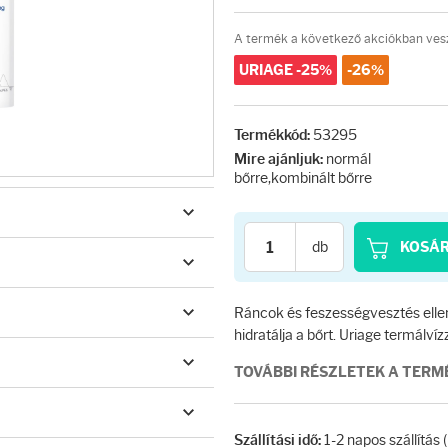
A termék a következő akciókban vesz
URIAGE -25%
-26%
53295
Termékkód:
normál
Mire ajánljuk:
bőrre,kombinált bőrre
db
KOSÁ
Ráncok és feszességvesztés ellen.
hidratálja a bőrt. Uriage termálvízz
TOVÁBBI RÉSZLETEK A TER
1-2 napos szállítás
Szállítási idő: