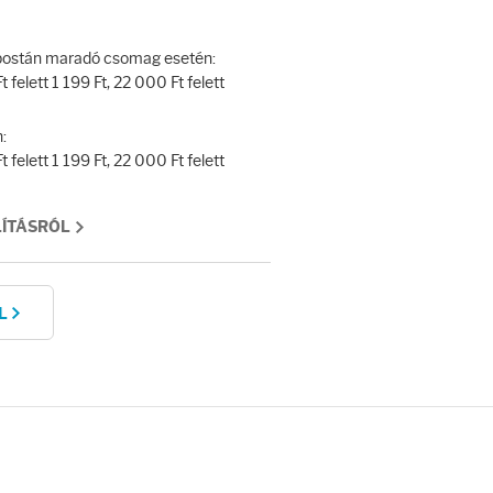
y postán maradó csomag esetén:
 felett 1 199 Ft, 22 000 Ft felett
:
 felett 1 199 Ft, 22 000 Ft felett
LÍTÁSRÓL
L