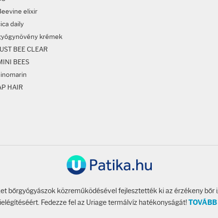
eevine elixir
ica daily
gyógynövény krémek
JUST BEE CLEAR
MINI BEES
sinomarin
AP HAIR
t bőrgyógyászok közreműködésével fejlesztették ki az érzékeny bőr 
ielégítéséért. Fedezze fel az Uriage termálvíz hatékonyságát!
TOVÁBB