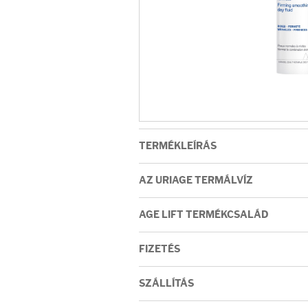
Arcradírok
Arcmaszkok
Ajakápolók
Hajápolás
TERMÉKLEÍRÁS
Samponok
AZ URIAGE TERMÁLVÍZ
Hajkondicionálók
AGE LIFT TERMÉKCSALÁD
Hajmaszkok
FIZETÉS
Hajhullás kezelése
SZÁLLÍTÁS