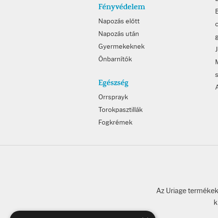
Fényvédelem
B
Napozás előtt
c
Napozás után
Gyermekeknek
Önbarnítók
Egészség
Orrsprayk
Torokpasztillák
Fogkrémek
Az Uriage termékeke
k