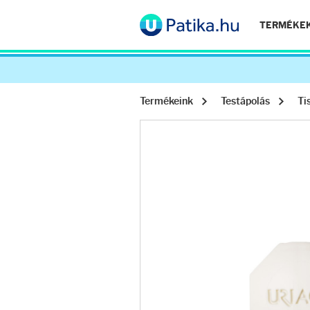
TERMÉKE
Termékeink
Testápolás
Ti
Arcápolás
Ránctalanítók
Hidratálók
Arctisztítók