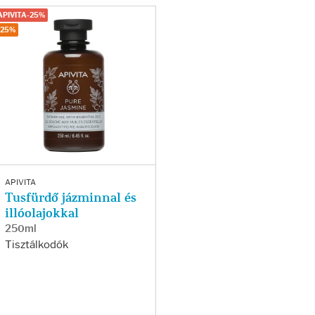
APIVITA-25%
-25%
APIVITA
Tusfürdő jázminnal és
illóolajokkal
250ml
Tisztálkodók