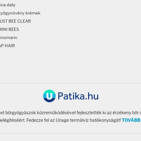
ica daily
gyógynövény krémek
JUST BEE CLEAR
MINI BEES
sinomarin
AP HAIR
t bőrgyógyászok közreműködésével fejlesztették ki az érzékeny bőr 
ielégítéséért. Fedezze fel az Uriage termálvíz hatékonyságát!
TOVÁBB