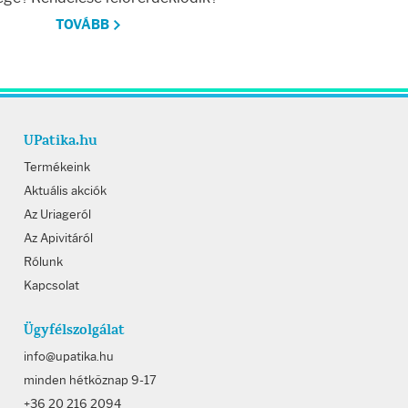
TOVÁBB
UPatika.hu
Termékeink
Aktuális akciók
Az Uriageról
Az Apivitáról
Rólunk
Kapcsolat
Ügyfélszolgálat
info@upatika.hu
minden hétköznap 9-17
+36 20 216 2094