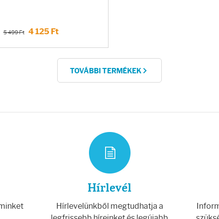
4 125 Ft
5 499 Ft
TOVÁBBI TERMÉKEK
Hírlevél
 minket
Hírlevelünkből megtudhatja a
Inform
legfrissebb híreinket és legújabb
szüksé