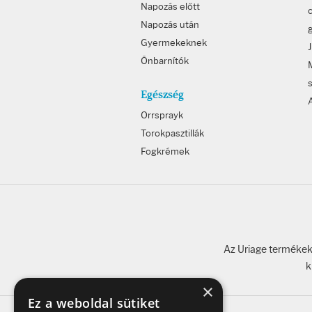
Napozás előtt
c
Napozás után
Gyermekeknek
Önbarnítók
Egészség
Orrsprayk
Torokpasztillák
Fogkrémek
Az Uriage termékeke
k
×
Ez a weboldal sütiket