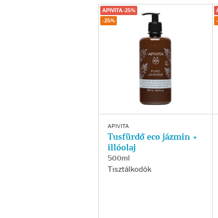
Fényvédelem
APIVITA-25%
-25%
Napozás előtt
Napozás után
AZ ÖSSZES TERMÉK
APIVITA
Tusfürdő eco jázmin +
illóolaj
500ml
Tisztálkodók