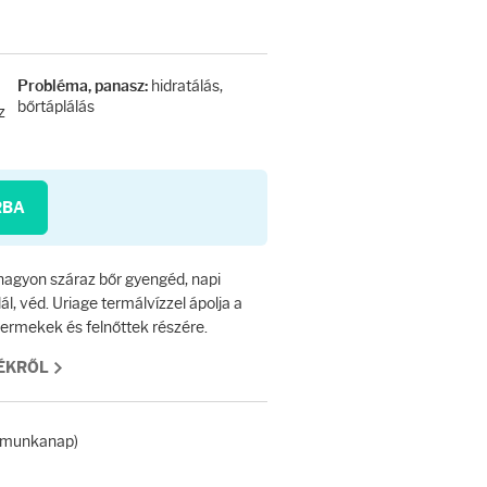
hidratálás,
Probléma, panasz:
bőrtáplálás
z
RBA
/nagyon száraz bőr gyengéd, napi
lál, véd. Uriage termálvízzel ápolja a
yermekek és felnőttek részére.
MÉKRŐL
 (munkanap)