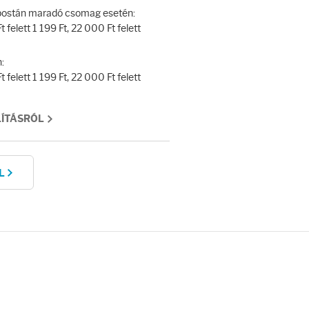
y postán maradó csomag esetén:
 felett 1 199 Ft, 22 000 Ft felett
:
 felett 1 199 Ft, 22 000 Ft felett
LÍTÁSRÓL
L