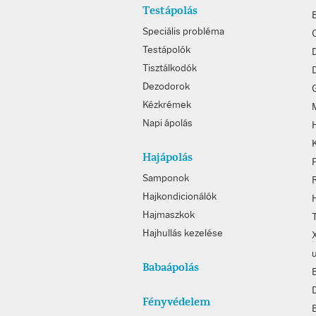
Testápolás
Speciális probléma
Testápolók
Tisztálkodók
D
Dezodorok
Kézkrémek
Napi ápolás
Hajápolás
Samponok
Hajkondicionálók
Hajmaszkok
Hajhullás kezelése
Babaápolás
Fényvédelem
B