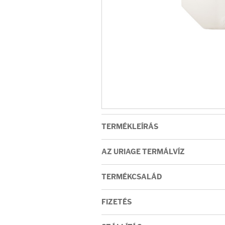
Arcradírok
Arcmaszkok
Ajakápolók
Hajápolás
Samponok
TERMÉKLEÍRÁS
Hajkondicionálók
AZ URIAGE TERMÁLVÍZ
Hajmaszkok
TERMÉKCSALÁD
Hajhullás kezelése
FIZETÉS