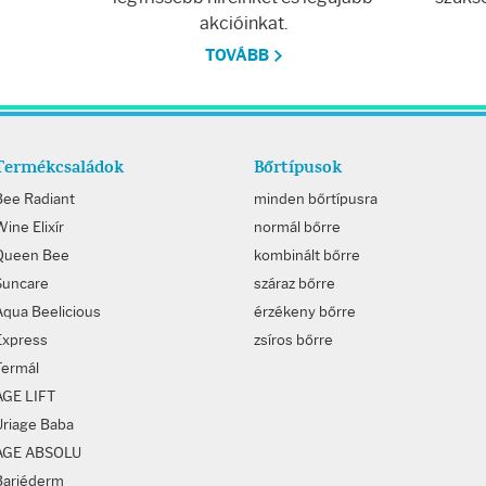
akcióinkat.
TOVÁBB
Termékcsaládok
Bőrtípusok
Bee Radiant
minden bőrtípusra
ine Elixír
normál bőrre
Queen Bee
kombinált bőrre
Suncare
száraz bőrre
Aqua Beelicious
érzékeny bőrre
Express
zsíros bőrre
Termál
AGE LIFT
Uriage Baba
AGE ABSOLU
Bariéderm