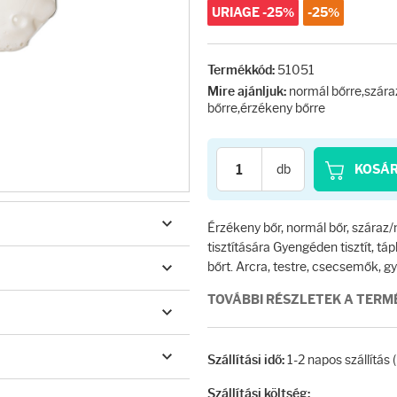
URIAGE -25%
-25%
51051
Termékkód:
normál bőrre,szára
Mire ajánljuk:
bőrre,érzékeny bőrre
db
KOSÁ
Érzékeny bőr, normál bőr, száraz
tisztítására Gyengéden tisztít, táp
bőrt. Arcra, testre, csecsemők, g
TOVÁBBI RÉSZLETEK A TER
1-2 napos szállítás
Szállítási idő:
Szállítási költség: