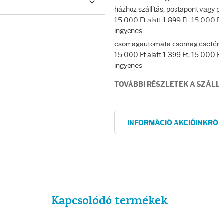
házhoz szállítás, postapont vag
15 000 Ft alatt 1 899 Ft, 15 000 Ft
ingyenes
csomagautomata csomag esetén
15 000 Ft alatt 1 399 Ft, 15 000 Ft
ingyenes
TOVÁBBI RÉSZLETEK A SZÁL
INFORMÁCIÓ AKCIÓINKRÓ
Kapcsolódó termékek