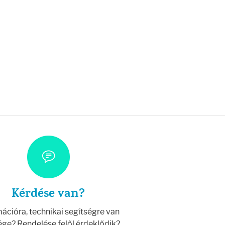
Kérdése van?
ációra, technikai segítségre van
ge? Rendelése felől érdeklődik?