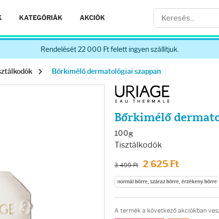
K
KATEGÓRIÁK
AKCIÓK
Rendelését 22 000 Ft felett ingyen szállítjuk.
sztálkodók
Bőrkimélő dermatológiai szappan
Bőrkimélő dermato
100g
Tisztálkodók
2 625 Ft
3 499 Ft
normál bőrre, száraz bőrre, érzékeny bőrre
A termék a következő akciókban vesz