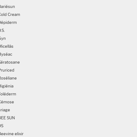
Bariésun
Cold Cream
Dépiderm
.S.
Gyn
Micellás
Hyséac
Kératosane
Pruriced
Roséliane
Higiénia
Toléderm
Xémose
uriage
BEE SUN
DS
eevine elixir