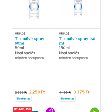
Arcradírok
Arcmaszkok
Ajakápolók
URIAGE
URIAGE
Termálvíz spray
Termálvíz spray 150
Hajápolás
50ml
ml
50ml
150ml
Napi ápolás
Napi ápolás
Samponok
minden bőrtípusra
minden bőrtípusra
Hajkondicionálók
Hajmaszkok
2 250 Ft
3 375 Ft
2 999 Ft
4 499 Ft
Hajhullás kezelése
illatmentes
illatmentes
URIAGE -25%
ÚJ