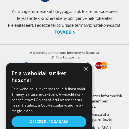
Az Uriage termékeket bőrgyógyászok közreműködésével
fejlesztették ki az érzékeny bőr igényeinek tökéletes
kielégítéséért. Fedezze fel az Uriage termálvíz hatékonyságát!
TOVÁBB
A biztonságos internetes bankkártyás fizetést a
K&H Bank biztosítja.
×
Ez a weboldal sütiket
használ
Ez a weboldal sütiket használ a felhasználói
élmény javítása érdekében. A weboldalunk
A honlap oldalain található, gyógyszerrel kapcsolatos információk
használatával Ön hozzájárul az összes süti
betegség esetén nem helyettesítik a szakember
használatához, a Cookie szabályzatunknak
megkeresésének szükségességét.
megfelelően.
A kockázatokról és a mellékhatásokról olvassa el a
betegtájékoztatót, vagy kérdezze meg gyógyszerészét!
ÖSSZES ELFOGADÁSA
A weboldalon feltüntetett árak a bruttó árak, az ÁFA-t