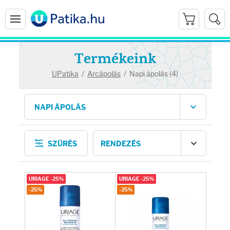
Termékeink
UPatika
/
Arcápolás
/
Napi ápolás (4)
Arcápolás
SZŰRÉS
Ránctalanítók
Hidratálók
URIAGE -25%
URIAGE -25%
-25%
-25%
Arctisztítók