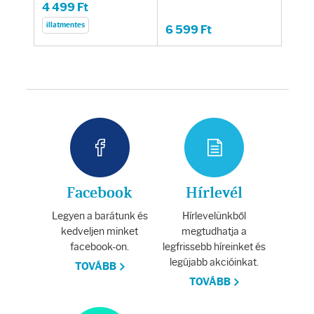
Fényvédelem
4 499 Ft
illatmentes
6 599 Ft
Napozás előtt
Napozás után
AZ ÖSSZES TERMÉK
Facebook
Hírlevél
Legyen a barátunk és
Hírlevelünkből
kedveljen minket
megtudhatja a
facebook-on.
legfrissebb híreinket és
legújabb akcióinkat.
TOVÁBB
TOVÁBB