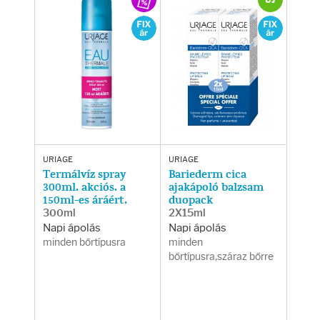
Testápolás
Testápolók
Tisztálkodók
Kézkrémek
Egészség
URIAGE
URIAGE
Termálvíz spray
Bariederm cica
300ml. akciós. a
ajakápoló balzsam
150ml-es áráért.
duopack
Orrsprayk
300ml
2X15ml
Napi ápolás
Napi ápolás
Torokpasztillák
minden bőrtípusra
minden
bőrtípusra,száraz bőrre
Fogkrémek