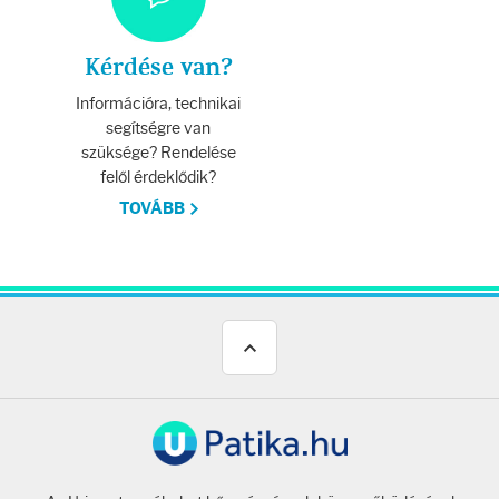
Fényvédelem
Napozás előtt
Kérdése van?
Információra, technikai
Napozás után
segítségre van
szüksége? Rendelése
felől érdeklődik?
AZ ÖSSZES TERMÉK
TOVÁBB