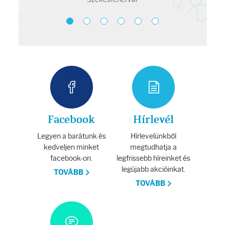
Testápolás
Testápolók
Tisztálkodók
Kézkrémek
Egészség
Facebook
Hírlevél
Legyen a barátunk és
Hírlevelünkből
Orrsprayk
kedveljen minket
megtudhatja a
facebook-on.
legfrissebb híreinket és
Torokpasztillák
legújabb akcióinkat.
TOVÁBB
TOVÁBB
Fogkrémek