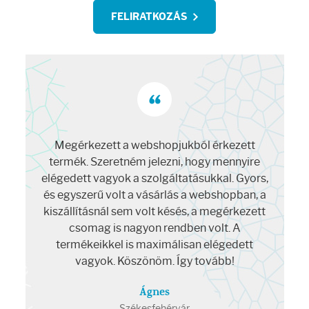
Arcradírok
FELIRATKOZÁS
Arcmaszkok
Ajakápolók
Hajápolás
zért
Megérkezett a webshopjukból érkezett
Teg
Samponok
yon
termék. Szeretném jelezni, hogy mennyire
Önök
t nap
elégedett vagyok a szolgáltatásukkal. Gyors,
per.
Hajkondicionálók
és egyszerű volt a vásárlás a webshopban, a
s
kiszállításnál sem volt késés, a megérkezett
ktől
csomag is nagyon rendben volt. A
Hajmaszkok
termékeikkel is maximálisan elégedett
vagyok. Köszönöm. Így tovább!
Hajhullás kezelése
Ágnes
Székesfehérvár