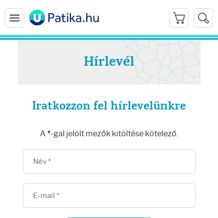
Hírlevél
Iratkozzon fel hírlevelünkre
Arcápolás
A
*
-gal jelölt mezők kitöltése kötelező.
Ránctalanítók
Hidratálók
Arctisztítók