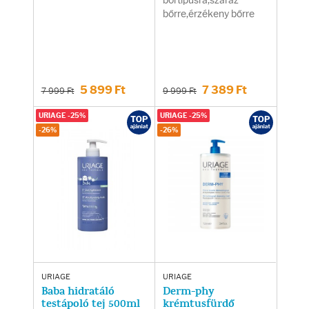
bőrtípusra,száraz
bőrre,érzékeny bőrre
5 899 Ft
7 389 Ft
7 999 Ft
9 999 Ft
URIAGE -25%
URIAGE -25%
-26%
-26%
URIAGE
URIAGE
Baba hidratáló
Derm-phy
testápoló tej 500ml
krémtusfürdő