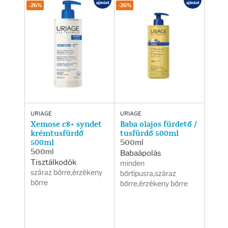
Testápolás
-26%
-26%
Testápolók
Tisztálkodók
Kézkrémek
Egészség
URIAGE
URIAGE
Xemose c8+ syndet
Baba olajos fürdető /
krémtusfürdő
tusfürdő 500ml
500ml
500ml
Orrsprayk
500ml
Babaápolás
Tisztálkodók
minden
Torokpasztillák
száraz bőrre,érzékeny
bőrtípusra,száraz
bőrre
bőrre,érzékeny bőrre
Fogkrémek