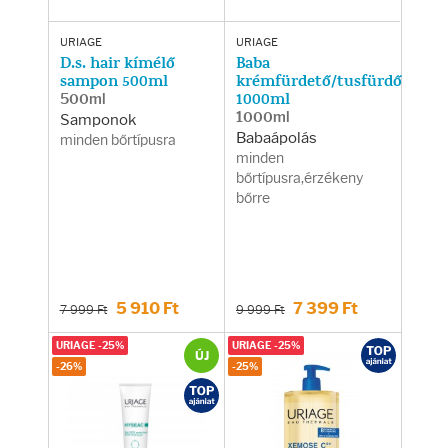
URIAGE
URIAGE
D.s. hair kímélő
Baba
sampon 500ml
krémfürdető/tusfürdő
500ml
1000ml
1000ml
Samponok
Babaápolás
minden bőrtípusra
minden
bőrtípusra,érzékeny
bőrre
5 910 Ft
7 399 Ft
7 999 Ft
9 999 Ft
URIAGE -25%
URIAGE -25%
ÚJ
-26%
-25%