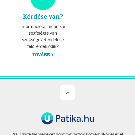
Kérdése van?
Információra, technikai
segítségre van
szüksége? Rendelése
felől érdeklődik?
TOVÁBB
Az Uriage termékeket bőrgyógyászok közreműködésével