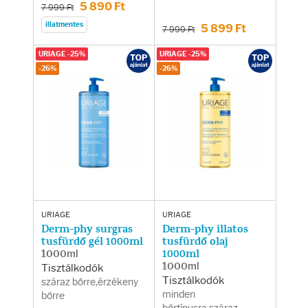
Fényvédelem
5 890 Ft
7 999 Ft
illatmentes
5 899 Ft
7 999 Ft
Napozás előtt
URIAGE -25%
URIAGE -25%
-26%
-26%
Napozás után
AZ ÖSSZES TERMÉK
URIAGE
URIAGE
Derm-phy surgras
Derm-phy illatos
tusfürdő gél 1000ml
tusfürdő olaj
1000ml
1000ml
1000ml
Tisztálkodók
Tisztálkodók
száraz bőrre,érzékeny
minden
bőrre