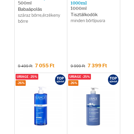
500ml
1000ml
1000ml
Babaápolás
Tisztálkodók
száraz bőrre,érzékeny
minden bőrtípusra
bőrre
7 055 Ft
7 399 Ft
9 499 Ft
9 999 Ft
URIAGE -25%
URIAGE -25%
-26%
-26%