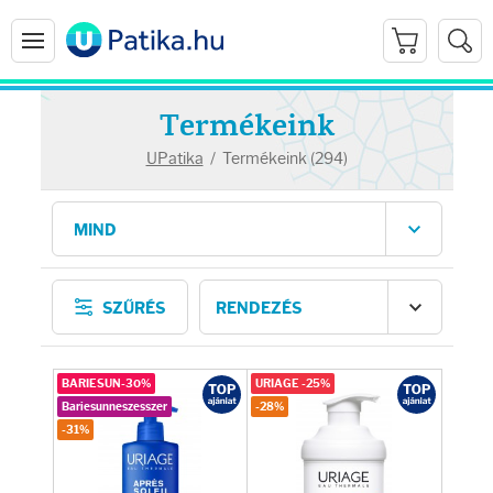
Termékeink
UPatika
/
Termékeink (294)
Arcápolás
SZŰRÉS
Ránctalanítók
Hidratálók
BARIESUN-30%
URIAGE -25%
Bariesunneszesszer
-28%
-31%
Arctisztítók