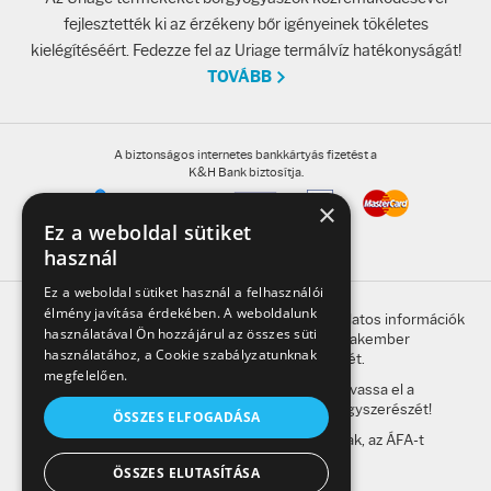
fejlesztették ki az érzékeny bőr igényeinek tökéletes
kielégítéséért. Fedezze fel az Uriage termálvíz hatékonyságát!
TOVÁBB
A biztonságos internetes bankkártyás fizetést a
K&H Bank biztosítja.
×
Ez a weboldal sütiket
használ
Ez a weboldal sütiket használ a felhasználói
élmény javítása érdekében. A weboldalunk
A honlap oldalain található, gyógyszerrel kapcsolatos információk
használatával Ön hozzájárul az összes süti
betegség esetén nem helyettesítik a szakember
használatához, a Cookie szabályzatunknak
megkeresésének szükségességét.
megfelelően.
A kockázatokról és a mellékhatásokról olvassa el a
betegtájékoztatót, vagy kérdezze meg gyógyszerészét!
ÖSSZES ELFOGADÁSA
A weboldalon feltüntetett árak a bruttó árak, az ÁFA-t
tartalmazzák.
ÖSSZES ELUTASÍTÁSA