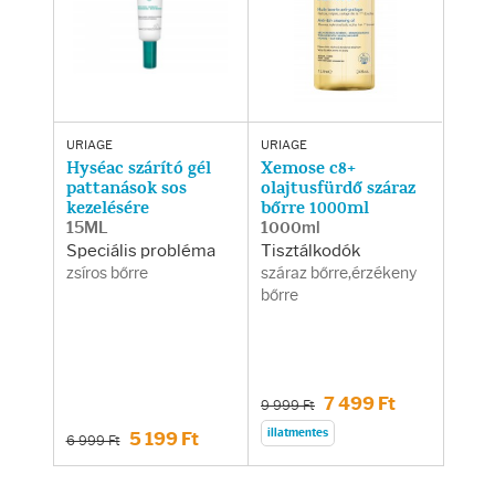
URIAGE
URIAGE
Hyséac szárító gél
Xemose c8+
pattanások sos
olajtusfürdő száraz
kezelésére
bőrre 1000ml
15ML
1000ml
Speciális probléma
Tisztálkodók
zsíros bőrre
száraz bőrre,érzékeny
bőrre
7 499 Ft
9 999 Ft
illatmentes
5 199 Ft
6 999 Ft