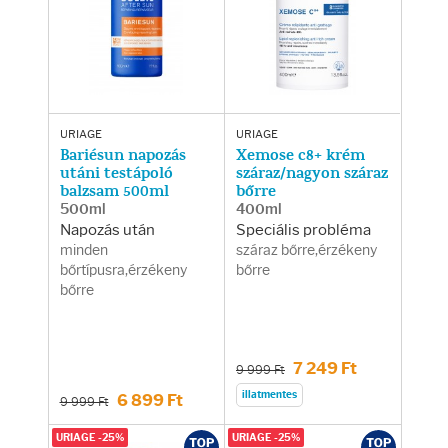
Arcradírok
Arcmaszkok
Ajakápolók
URIAGE
URIAGE
Bariésun napozás
Xemose c8+ krém
Hajápolás
utáni testápoló
száraz/nagyon száraz
balzsam 500ml
bőrre
500ml
400ml
Samponok
Napozás után
Speciális probléma
minden
száraz bőrre,érzékeny
bőrtípusra,érzékeny
bőrre
Hajkondicionálók
bőrre
Hajmaszkok
7 249 Ft
9 999 Ft
Hajhullás kezelése
illatmentes
6 899 Ft
9 999 Ft
URIAGE -25%
URIAGE -25%