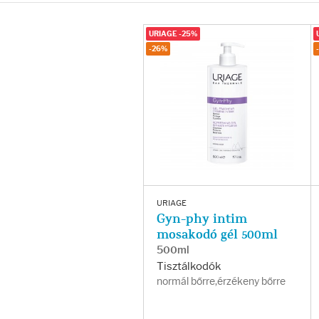
Arcradírok
URIAGE -25%
Arcmaszkok
-26%
Ajakápolók
Hajápolás
Samponok
Hajkondicionálók
URIAGE
Gyn-phy intim
mosakodó gél 500ml
Hajmaszkok
500ml
Tisztálkodók
Hajhullás kezelése
normál bőrre,érzékeny bőrre