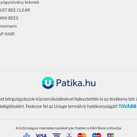
gyógynövény krémek
JUST BEE CLEAR
MINI BEES
sinomarin
AP HAIR
t bőrgyógyászok közreműködésével fejlesztették ki az érzékeny bőr 
ielégítéséért. Fedezze fel az Uriage termálvíz hatékonyságát!
TOVÁBB
A biztonságos internetes bankkártyás fizetést a K&H Bank biztosítja.