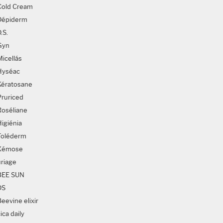
Cold Cream
Dépiderm
.S.
Gyn
Micellás
Hyséac
Kératosane
Pruriced
Roséliane
Higiénia
Toléderm
Xémose
uriage
BEE SUN
DS
eevine elixir
ica daily