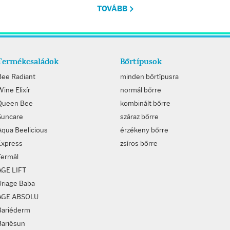
TOVÁBB
Termékcsaládok
Bőrtípusok
Bee Radiant
minden bőrtípusra
ine Elixír
normál bőrre
Queen Bee
kombinált bőrre
Suncare
száraz bőrre
Aqua Beelicious
érzékeny bőrre
Express
zsíros bőrre
Termál
AGE LIFT
Uriage Baba
AGE ABSOLU
Bariéderm
Bariésun