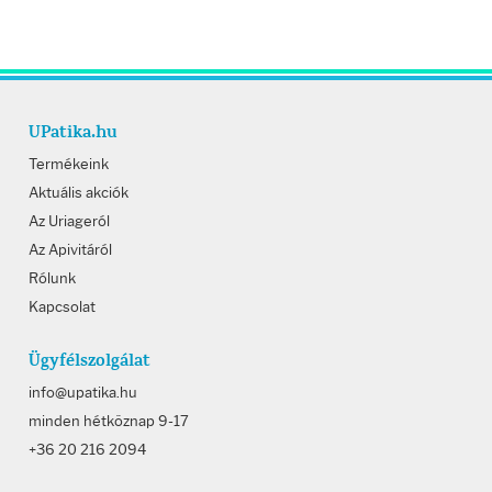
UPatika.hu
Termékeink
Aktuális akciók
Az Uriageról
Az Apivitáról
Rólunk
Kapcsolat
Ügyfélszolgálat
info@upatika.hu
minden hétköznap 9-17
+36 20 216 2094