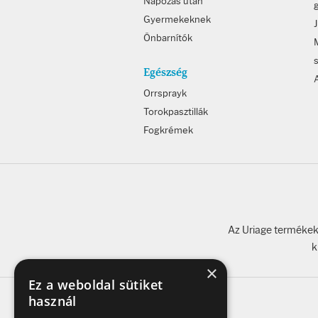
Napozás után
Gyermekeknek
Önbarnítók
Egészség
Orrsprayk
Torokpasztillák
Fogkrémek
Az Uriage termékeke
k
×
Ez a weboldal sütiket
használ