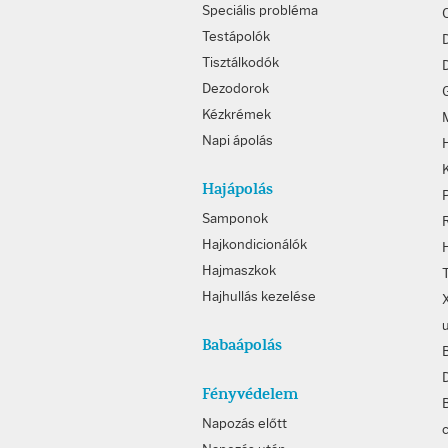
Speciális probléma
Testápolók
Tisztálkodók
D
Dezodorok
Kézkrémek
Napi ápolás
Hajápolás
Samponok
Hajkondicionálók
Hajmaszkok
Hajhullás kezelése
Babaápolás
Fényvédelem
B
Napozás előtt
c