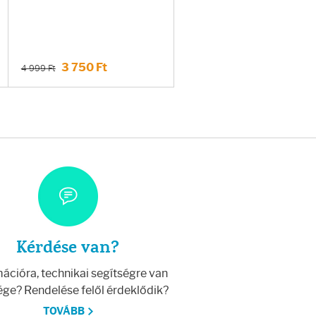
3 750 Ft
4 999 Ft
Kérdése van?
ációra, technikai segítségre van
ge? Rendelése felől érdeklődik?
TOVÁBB