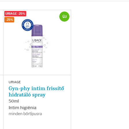
URIAGE -25%
ÚJ
-25%
URIAGE
Gyn-phy intim frissítő
hidratáló spray
50ml
Intim higiénia
minden bőrtípusra