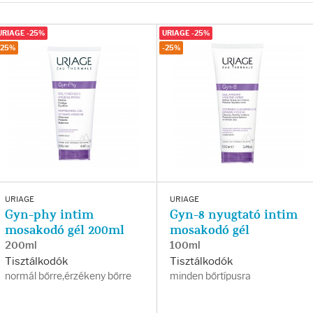
URIAGE -25%
URIAGE -25%
-25%
-25%
URIAGE
URIAGE
Gyn-phy intim
Gyn-8 nyugtató intim
mosakodó gél 200ml
mosakodó gél
200ml
100ml
Tisztálkodók
Tisztálkodók
normál bőrre,érzékeny bőrre
minden bőrtípusra