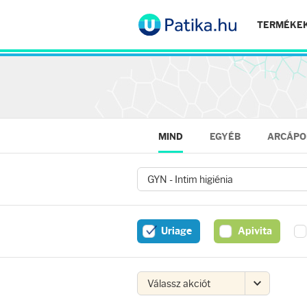
TERMÉKE
MIND
EGYÉB
ARCÁPO
Arcápolás
Ránctalanítók
Uriage
Apivita
Hidratálók
Arctisztítók