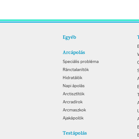
Fényvédelem
Napozás előtt
Napozás után
Egyéb
Arcápolás
W
AZ ÖSSZES TERMÉK
Speciális probléma
Ránctalanítók
Hidratálók
Napi ápolás
Arctisztítók
Arcradírok
Arcmaszkok
Ajakápolók
Testápolás