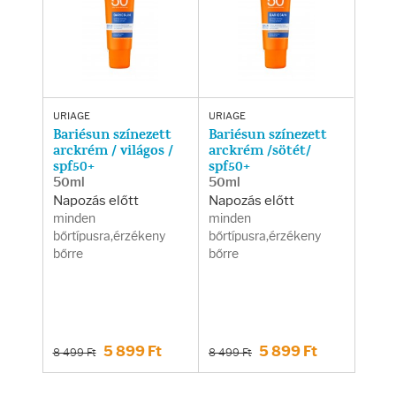
URIAGE
URIAGE
Bariésun színezett
Bariésun színezett
arckrém / világos /
arckrém /sötét/
spf50+
spf50+
50ml
50ml
Napozás előtt
Napozás előtt
minden
minden
bőrtípusra,érzékeny
bőrtípusra,érzékeny
bőrre
bőrre
5 899 Ft
5 899 Ft
8 499 Ft
8 499 Ft