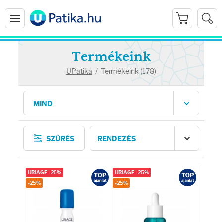
Termékeink
UPatika
/
Termékeink (178)
Arcápolás
SZŰRÉS
Ránctalanítók
Hidratálók
URIAGE -25%
URIAGE -25%
-25%
-25%
Arctisztítók