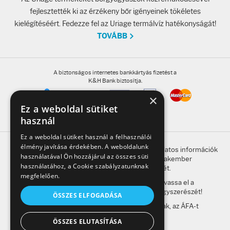
fejlesztették ki az érzékeny bőr igényeinek tökéletes
kielégítéséért. Fedezze fel az Uriage termálvíz hatékonyságát!
TOVÁBB
A biztonságos internetes bankkártyás fizetést a
K&H Bank biztosítja.
×
Ez a weboldal sütiket
használ
Ez a weboldal sütiket használ a felhasználói
élmény javítása érdekében. A weboldalunk
A honlap oldalain található, gyógyszerrel kapcsolatos információk
használatával Ön hozzájárul az összes süti
betegség esetén nem helyettesítik a szakember
használatához, a Cookie szabályzatunknak
megkeresésének szükségességét.
megfelelően.
A kockázatokról és a mellékhatásokról olvassa el a
betegtájékoztatót, vagy kérdezze meg gyógyszerészét!
ÖSSZES ELFOGADÁSA
A weboldalon feltüntetett árak a bruttó árak, az ÁFA-t
tartalmazzák.
ÖSSZES ELUTASÍTÁSA