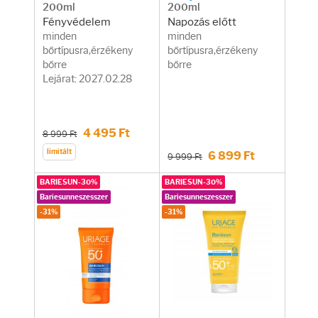
200ml
200ml
Fényvédelem
Napozás előtt
minden
minden
bőrtípusra,érzékeny
bőrtípusra,érzékeny
bőrre
bőrre
Lejárat: 2027.02.28
4 495 Ft
8 999 Ft
limitált
6 899 Ft
9 999 Ft
BARIESUN-30%
BARIESUN-30%
Bariesunneszesszer
Bariesunneszesszer
-31%
-31%