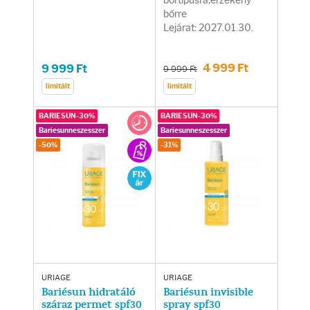
bőrtípusra,érzékeny
bőrre
Lejárat: 2027.01.30.
4 999 Ft
9 999 Ft
9 999 Ft
limitált
limitált
BARIESUN-30%
BARIESUN-30%
Bariesunneszesszer
Bariesunneszesszer
-50%
-31%
URIAGE
URIAGE
Bariésun hidratáló
Bariésun invisible
száraz permet spf30
spray spf30