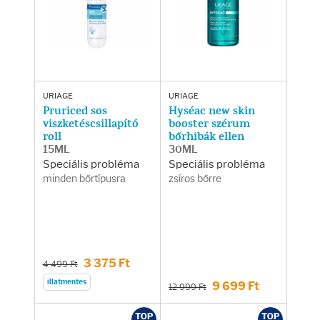
Arcradírok
Arcmaszkok
Ajakápolók
URIAGE
URIAGE
Pruriced sos
Hyséac new skin
Hajápolás
viszketéscsillapító
booster szérum
roll
bőrhibák ellen
15ML
30ML
Samponok
Speciális probléma
Speciális probléma
minden bőrtípusra
zsíros bőrre
Hajkondicionálók
Hajmaszkok
3 375 Ft
4 499 Ft
Hajhullás kezelése
illatmentes
9 699 Ft
12 999 Ft