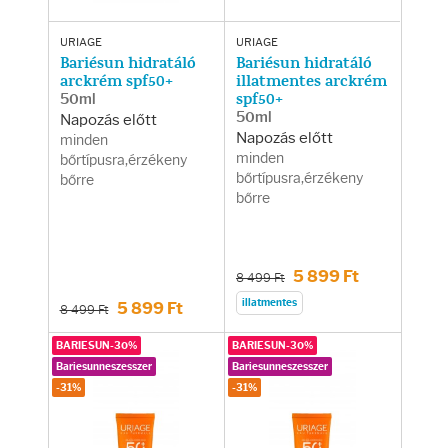
URIAGE
URIAGE
Bariésun hidratáló
Bariésun hidratáló
arckrém spf50+
illatmentes arckrém
50ml
spf50+
50ml
Napozás előtt
Napozás előtt
minden
minden
bőrtípusra,érzékeny
bőrtípusra,érzékeny
bőrre
bőrre
5 899 Ft
8 499 Ft
illatmentes
5 899 Ft
8 499 Ft
BARIESUN-30%
BARIESUN-30%
Bariesunneszesszer
Bariesunneszesszer
-31%
-31%