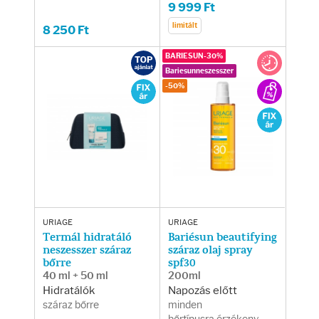
Fényvédelem
9 999 Ft
limitált
8 250 Ft
Napozás előtt
BARIESUN-30%
Bariesunneszesszer
Napozás után
-50%
AZ ÖSSZES TERMÉK
URIAGE
URIAGE
Termál hidratáló
Bariésun beautifying
neszesszer száraz
száraz olaj spray
bőrre
spf30
40 ml + 50 ml
200ml
Hidratálók
Napozás előtt
száraz bőrre
minden