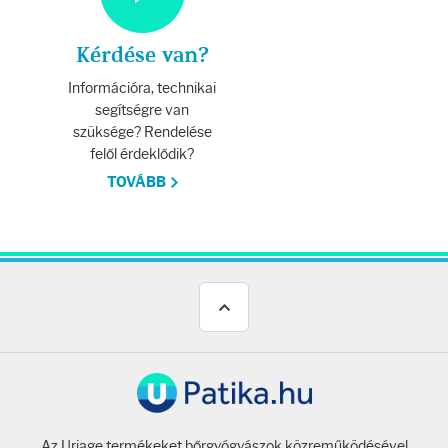
Kérdése van?
Információra, technikai
segítségre van
szüksége? Rendelése
felől érdeklődik?
TOVÁBB
Az Uriage termékeket bőrgyógyászok közreműködésével