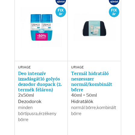
Testápolás
Testápolók
Tisztálkodók
Kézkrémek
Egészség
URIAGE
URIAGE
Deo intenzív
Termál hidratáló
izzadásgátló golyós
neszesszer
dezodor duopack (2.
normál/kombinált
Orrsprayk
termék féláron)
bőrre
2x50ml
40ml + 50ml
Torokpasztillák
Dezodorok
Hidratálók
minden
normál bőrre,kombinált
bőrtípusra,érzékeny
bőrre
Fogkrémek
bőrre