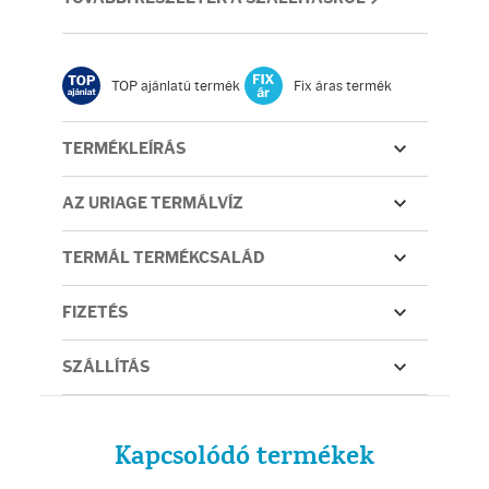
Fényvédelem
Napozás előtt
TOP ajánlatú termék
Fix áras termék
Napozás után
TERMÉKLEÍRÁS
AZ ÖSSZES TERMÉK
AZ URIAGE TERMÁLVÍZ
TERMÁL TERMÉKCSALÁD
FIZETÉS
SZÁLLÍTÁS
Kapcsolódó termékek