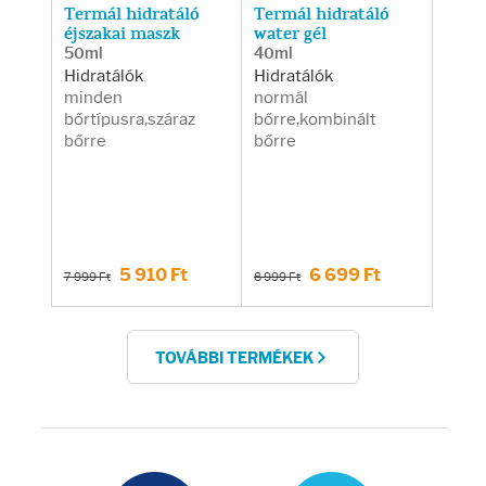
Termál hidratáló
Termál hidratáló
éjszakai maszk
water gél
50ml
40ml
Hidratálók
Hidratálók
minden
normál
bőrtípusra,száraz
bőrre,kombinált
bőrre
bőrre
5 910 Ft
6 699 Ft
7 999 Ft
8 999 Ft
TOVÁBBI TERMÉKEK