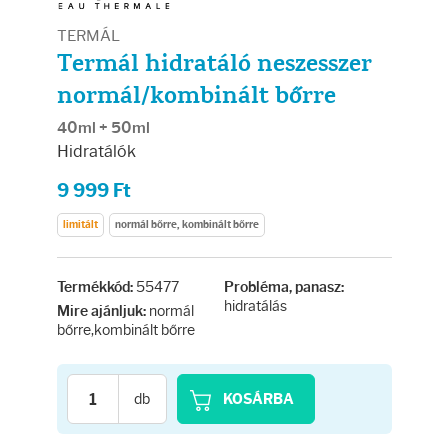
Arcradírok
TERMÁL
Arcmaszkok
Termál hidratáló neszesszer
normál/kombinált bőrre
Ajakápolók
40ml + 50ml
Hidratálók
Hajápolás
9 999 Ft
Samponok
limitált
normál bőrre, kombinált bőrre
Hajkondicionálók
55477
Termékkód:
Probléma, panasz:
hidratálás
normál
Mire ajánljuk:
bőrre,kombinált bőrre
Hajmaszkok
Hajhullás kezelése
db
KOSÁRBA