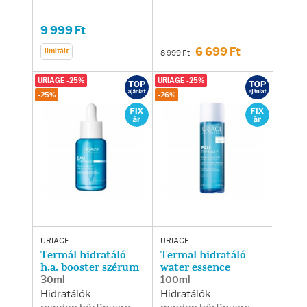
9 999 Ft
6 699 Ft
limitált
8 999 Ft
URIAGE -25%
URIAGE -25%
-25%
-26%
URIAGE
URIAGE
Termál hidratáló
Termal hidratáló
h.a. booster szérum
water essence
30ml
100ml
Hidratálók
Hidratálók