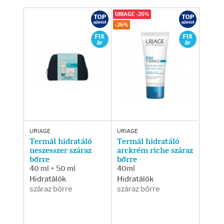
URIAGE -25%
-26%
URIAGE
URIAGE
Termál hidratáló
Termál hidratáló
neszesszer száraz
arckrém riche száraz
bőrre
bőrre
40 ml + 50 ml
40ml
Hidratálók
Hidratálók
száraz bőrre
száraz bőrre