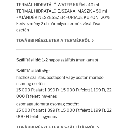
Testápolás
TERMÁL HIDRATÁLÓ WATER KRÉM - 40 ml
TERMÁL HIDRATÁLÓ ÉJSZAKAI MASZK – 50 ml
Testápolók
+AJÁNDÉK NESZESSZER +URIAGE KUPON -20%
kedvezmény 2 db bármilyen termék vásárlása
esetén
Tisztálkodók
TOVÁBBI RÉSZLETEK A TERMÉKRŐL
Kézkrémek
1-2 napos szállítás (munkanap)
Szállítási idő:
Egészség
Szállítási költség:
házhoz szállítás, postapont vagy postán maradó
Orrsprayk
csomag esetén:
15 000 Ft alatt 1 899 Ft, 15 000 Ft felett 1 199 Ft, 22
Torokpasztillák
000 Ft felett ingyenes
csomagautomata csomag esetén:
15 000 Ft alatt 1 399 Ft, 15 000 Ft felett 1 199 Ft, 22
Fogkrémek
000 Ft felett ingyenes
TOVÁBBI RÉSZLETEK A SZÁLLÍTÁSRÓL