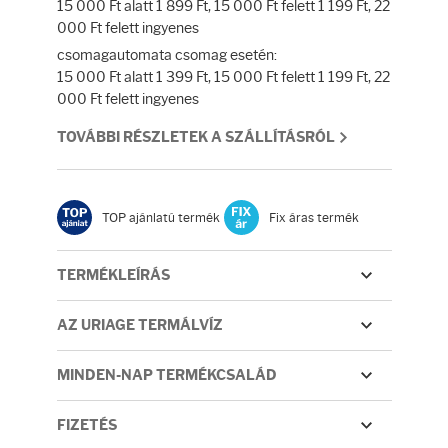
Fényvédelem
15 000 Ft alatt 1 899 Ft, 15 000 Ft felett 1 199 Ft, 22
000 Ft felett ingyenes
csomagautomata csomag esetén:
Napozás előtt
15 000 Ft alatt 1 399 Ft, 15 000 Ft felett 1 199 Ft, 22
000 Ft felett ingyenes
Napozás után
TOVÁBBI RÉSZLETEK A SZÁLLÍTÁSRÓL
AZ ÖSSZES TERMÉK
TOP ajánlatú termék
Fix áras termék
TERMÉKLEÍRÁS
AZ URIAGE TERMÁLVÍZ
MINDEN-NAP TERMÉKCSALÁD
FIZETÉS