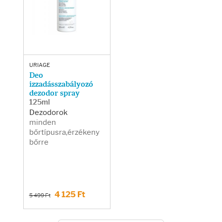
URIAGE
Deo
izzadásszabályozó
dezodor spray
125ml
Dezodorok
minden
bőrtípusra,érzékeny
bőrre
4 125 Ft
5 499 Ft