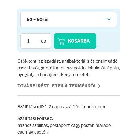
Testápolás
Testápolók
Tisztálkodók
db
KOSÁRBA
Kézkrémek
Csökkenti az izzadást, antibakteriális és enzimgátló
összetevői gátolják a testszagok kialakulását, ápolja,
Egészség
nyugtatja a hónalj érzékeny területét.
Orrsprayk
TOVÁBBI RÉSZLETEK A TERMÉKRŐL
Torokpasztillák
1-2 napos szállítás (munkanap)
Szállítási idő:
Szállítási költség:
Fogkrémek
házhoz szállítás, postapont vagy postán maradó
csomag esetén: