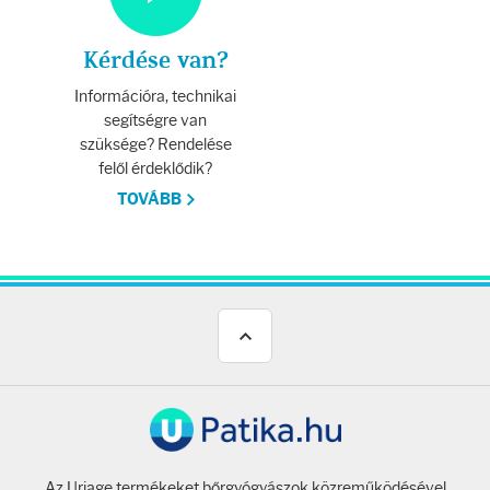
Kérdése van?
Információra, technikai
segítségre van
szüksége? Rendelése
felől érdeklődik?
TOVÁBB
Az Uriage termékeket bőrgyógyászok közreműködésével