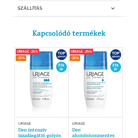
SZÁLLÍTÁS
Kapcsolódó termékek
URIAGE -25%
URIAGE -25%
-25%
-25%
URIAGE
URIAGE
Deo intenzív
Deo
izzadásgátló golyós
alumíniummentes