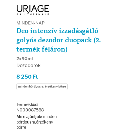
Arcradírok
Arcmaszkok
MINDEN-NAP
Deo intenzív izzadásgátló
Ajakápolók
golyós dezodor duopack (2.
termék féláron)
Hajápolás
2x50ml
Samponok
Dezodorok
8 250 Ft
Hajkondicionálók
minden bőrtípusra, érzékeny bőrre
Hajmaszkok
Termékkód:
N000087588
Hajhullás kezelése
minden
Mire ajánljuk:
bőrtípusra,érzékeny
bőrre