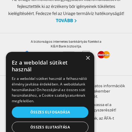
fejlesztették ki az érzékeny bőr igényeinek tökéletes
kielégítéséért. Fedezze fel az Uriage termálvíz hatékonyságát!
TOVÁBB
A biztonságos internetes bankkártyás fizetést a
K&H Bank biztosítja.
×
Ez a weboldal sütiket
használ
Ez a weboldal sütiket használ a felhasználói
élmény javítása érdekében. A weboldalunk
A honlap oldalain található, gyógyszerrel kapcsolatos információk
használatával Ön hozzájárul az összes süti
betegség esetén nem helyettesítik a szakember
használatához, a Cookie szabályzatunknak
megkeresésének szükségességét.
megfelelően.
A kockázatokról és a mellékhatásokról olvassa el a
betegtájékoztatót, vagy kérdezze meg gyógyszerészét!
ÖSSZES ELFOGADÁSA
A weboldalon feltüntetett árak a bruttó árak, az ÁFA-t
tartalmazzák.
ÖSSZES ELUTASÍTÁSA