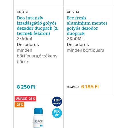
URIAGE
APIVITA
Deo intenzív
Bee fresh
izzadásgátló golyós
alumínium mentes
dezodor duopack (2.
golyós dezodor
termék féláron)
duopack
2x50ml
2X50ML
Dezodorok
Dezodorok
minden
minden bőrtípusra
bőrtípusra,érzékeny
bőrre
6 185 Ft
8 250 Ft
8 249 Ft
URIAGE -25%
-25%