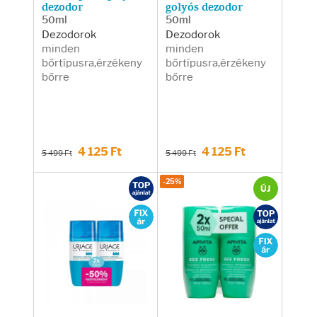
dezodor
golyós dezodor
50ml
50ml
Dezodorok
Dezodorok
minden
minden
bőrtípusra,érzékeny
bőrtípusra,érzékeny
bőrre
bőrre
4 125 Ft
4 125 Ft
5 499 Ft
5 499 Ft
-25%
ÚJ