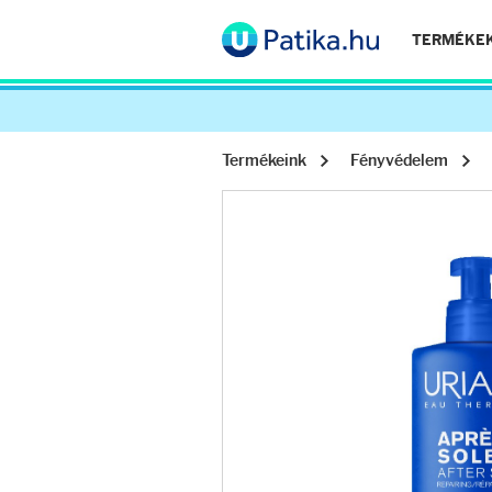
TERMÉKE
Termékeink
Fényvédelem
Arcápolás
Ránctalanítók
Hidratálók
Arctisztítók