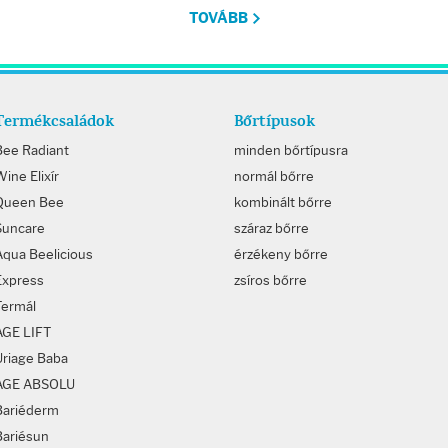
TOVÁBB
Termékcsaládok
Bőrtípusok
Bee Radiant
minden bőrtípusra
ine Elixír
normál bőrre
Queen Bee
kombinált bőrre
Suncare
száraz bőrre
Aqua Beelicious
érzékeny bőrre
Express
zsíros bőrre
Termál
AGE LIFT
Uriage Baba
AGE ABSOLU
Bariéderm
Bariésun