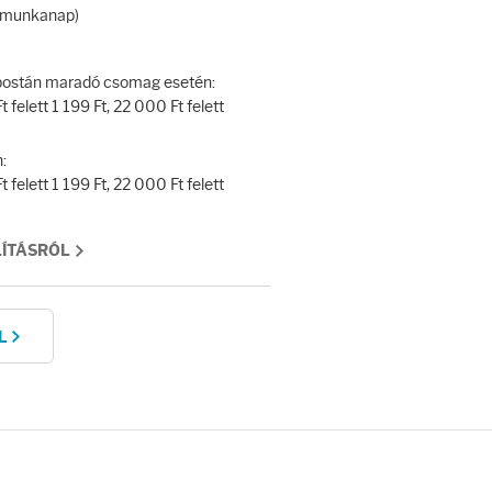
 (munkanap)
y postán maradó csomag esetén:
 felett 1 199 Ft, 22 000 Ft felett
:
 felett 1 199 Ft, 22 000 Ft felett
LÍTÁSRÓL
L