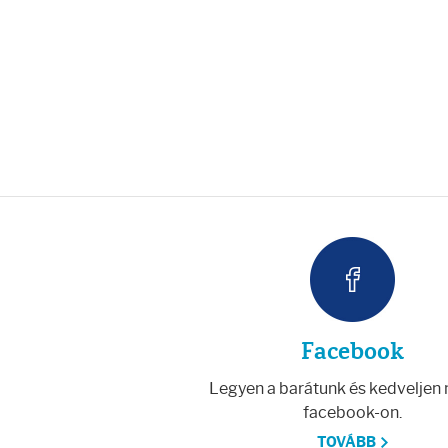
Fényvédelem
Napozás előtt
Napozás után
AZ ÖSSZES TERMÉK
Facebook
Legyen a barátunk és kedveljen
facebook-on.
TOVÁBB