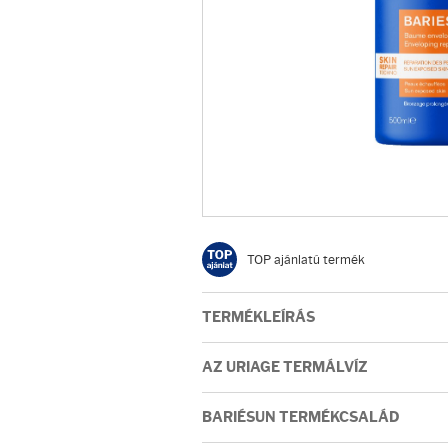
Arcradírok
Arcmaszkok
Ajakápolók
Hajápolás
Samponok
TOP ajánlatú termék
Hajkondicionálók
TERMÉKLEÍRÁS
Hajmaszkok
AZ URIAGE TERMÁLVÍZ
Hajhullás kezelése
BARIÉSUN TERMÉKCSALÁD