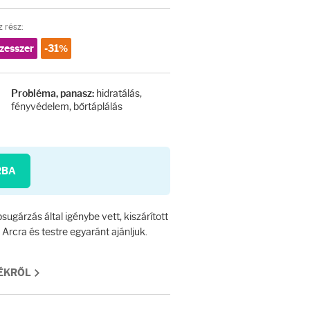
 rész:
zesszer
-31%
hidratálás,
Probléma, panasz:
fényvédelem, bőrtáplálás
RBA
ugárzás által igénybe vett, kiszárított
 Arcra és testre egyaránt ajánljuk.
MÉKRŐL