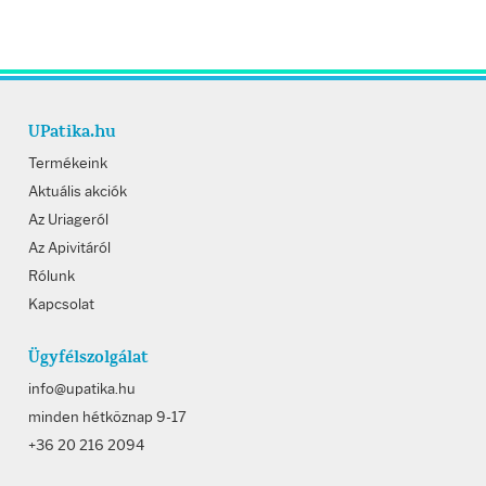
UPatika.hu
Termékeink
Aktuális akciók
Az Uriageról
Az Apivitáról
Rólunk
Kapcsolat
Ügyfélszolgálat
info@upatika.hu
minden hétköznap 9-17
+36 20 216 2094