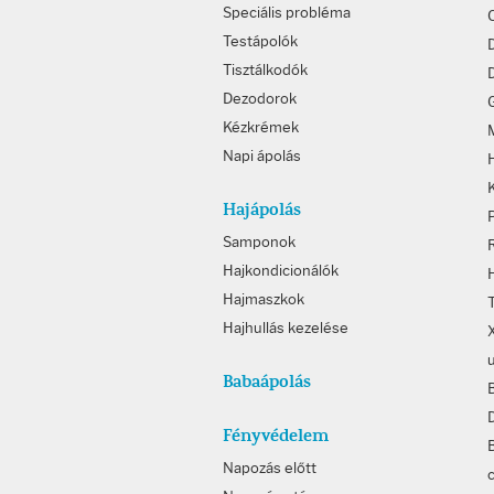
Speciális probléma
Testápolók
Tisztálkodók
D
Dezodorok
Kézkrémek
Napi ápolás
Hajápolás
Samponok
Hajkondicionálók
Hajmaszkok
Hajhullás kezelése
Babaápolás
Fényvédelem
B
Napozás előtt
c