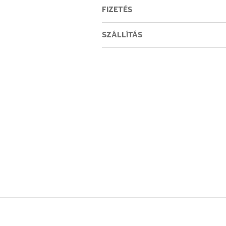
Testápolás
FIZETÉS
Testápolók
SZÁLLÍTÁS
Tisztálkodók
Kézkrémek
Egészség
Orrsprayk
Torokpasztillák
Fogkrémek