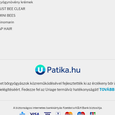
gyógynövény krémek
JUST BEE CLEAR
MINI BEES
sinomarin
AP HAIR
t bőrgyógyászok közreműködésével fejlesztették ki az érzékeny bőr 
ielégítéséért. Fedezze fel az Uriage termálvíz hatékonyságát!
TOVÁBB
A biztonságos internetes bankkártyás fizetést a K&H Bank biztosítja.