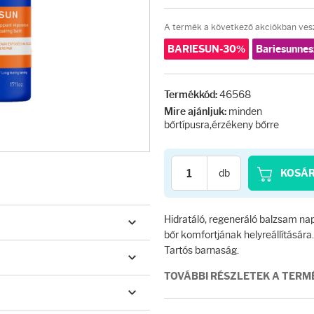
A termék a következő akciókban vesz
BARIESUN-30%
Bariesunnes
46568
Termékkód:
minden
Mire ajánljuk:
bőrtípusra,érzékeny bőrre
db
KOSÁ
Hidratáló, regeneráló balzsam naps
bőr komfortjának helyreállítására.
Tartós barnaság.
TOVÁBBI RÉSZLETEK A TER