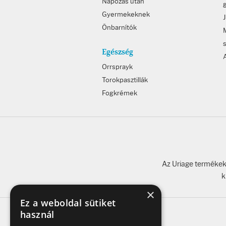
Napozás után
Gyermekeknek
Önbarnítók
Egészség
Orrsprayk
Torokpasztillák
Fogkrémek
Az Uriage termékeke
k
×
Ez a weboldal sütiket
használ