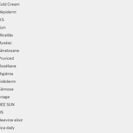
Cold Cream
Dépiderm
.S.
Gyn
Micellás
Hyséac
Kératosane
Pruriced
Roséliane
Higiénia
Toléderm
Xémose
uriage
BEE SUN
DS
eevine elixir
ica daily