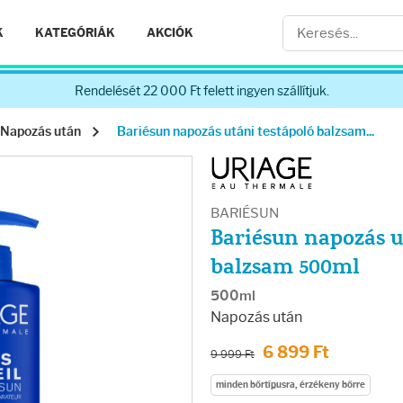
K
KATEGÓRIÁK
AKCIÓK
Rendelését 22 000 Ft felett ingyen szállítjuk.
Napozás után
Bariésun napozás utáni testápoló balzsam...
BARIÉSUN
Bariésun napozás u
balzsam 500ml
500ml
Napozás után
6 899 Ft
9 999 Ft
minden bőrtípusra, érzékeny bőrre