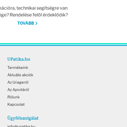
ációra, technikai segítségre van
ge? Rendelése felől érdeklődik?
TOVÁBB
UPatika.hu
Termékeink
Aktuális akciók
Az Uriageról
Az Apivitáról
Rólunk
Kapcsolat
Ügyfélszolgálat
info@upatika.hu