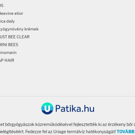
DS
eevine elixir
ica daily
gyógynövény krémek
JUST BEE CLEAR
MINI BEES
sinomarin
AP HAIR
t bőrgyógyászok közreműködésével fejlesztették ki az érzékeny bőr 
ielégítéséért. Fedezze fel az Uriage termálvíz hatékonyságát!
TOVÁBB