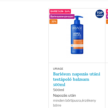
Arcradírok
BARIESUN-30%
Arcmaszkok
Bariesunneszesszer
-31%
Ajakápolók
Hajápolás
Samponok
Hajkondicionálók
URIAGE
Bariésun napozás utáni
testápoló balzsam
Hajmaszkok
500ml
500ml
Hajhullás kezelése
Napozás után
minden bőrtípusra,érzékeny
bőrre