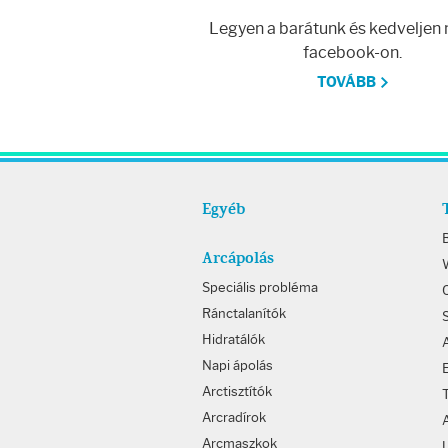
Legyen a barátunk és kedveljen
facebook-on.
TOVÁBB
Egyéb
Arcápolás
W
Speciális probléma
Ránctalanítók
Hidratálók
Napi ápolás
Arctisztítók
Arcradírok
Arcmaszkok