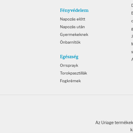
Fényvédelem
B
Napozás előtt
c
Napozás után
Gyermekeknek
Önbarnítók
Egészség
Orrsprayk
Torokpasztillák
Fogkrémek
Az Uriage termékeke
k