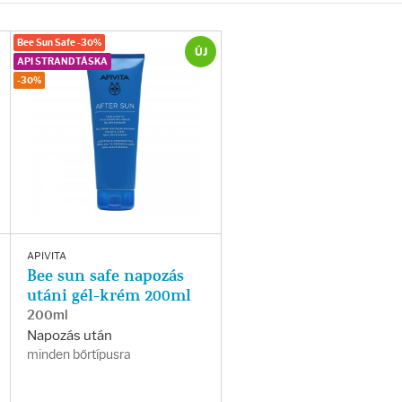
Bee Sun Safe -30%
ÚJ
API STRANDTÁSKA
-30%
APIVITA
Bee sun safe napozás
utáni gél-krém 200ml
200ml
Napozás után
minden bőrtípusra