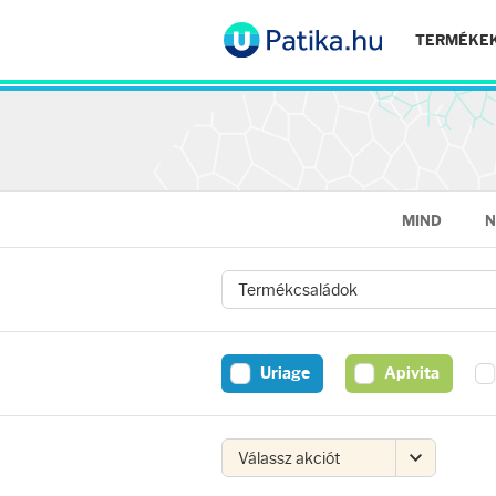
TERMÉKE
MIND
N
Arcápolás
Ránctalanítók
Uriage
Apivita
Hidratálók
Arctisztítók