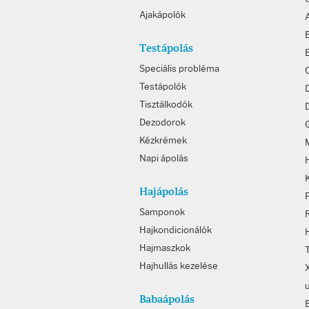
Ajakápolók
Testápolás
Speciális probléma
Testápolók
Tisztálkodók
D
Dezodorok
Kézkrémek
Napi ápolás
Hajápolás
Samponok
Hajkondicionálók
Hajmaszkok
Hajhullás kezelése
Babaápolás