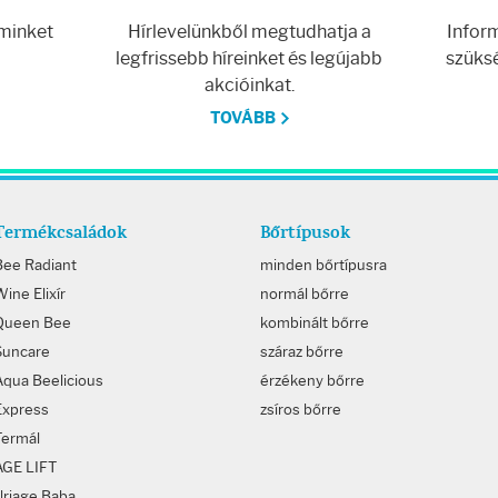
 minket
Hírlevelünkből megtudhatja a
Inform
legfrissebb híreinket és legújabb
szüksé
akcióinkat.
TOVÁBB
Termékcsaládok
Bőrtípusok
Bee Radiant
minden bőrtípusra
ine Elixír
normál bőrre
Queen Bee
kombinált bőrre
Suncare
száraz bőrre
Aqua Beelicious
érzékeny bőrre
Express
zsíros bőrre
Termál
AGE LIFT
Uriage Baba