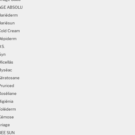
AGE ABSOLU
Bariéderm
Bariésun
Cold Cream
Dépiderm
.S.
Gyn
Micellás
Hyséac
Kératosane
Pruriced
Roséliane
Higiénia
Toléderm
Xémose
uriage
BEE SUN