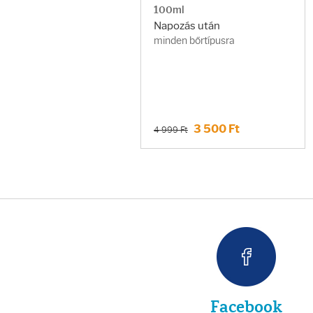
Fényvédelem
100ml
Napozás után
Napozás előtt
minden bőrtípusra
Napozás után
AZ ÖSSZES TERMÉK
3 500 Ft
4 999 Ft
Facebook