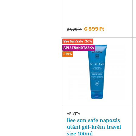
Testápolás
Testápolók
6 899 Ft
9 999 Ft
Tisztálkodók
Bee Sun Safe -30%
API STRANDTÁSKA
Kézkrémek
-30%
Egészség
Orrsprayk
Torokpasztillák
APIVITA
Fogkrémek
Bee sun safe napozás
utáni gél-krém travel
size 100ml