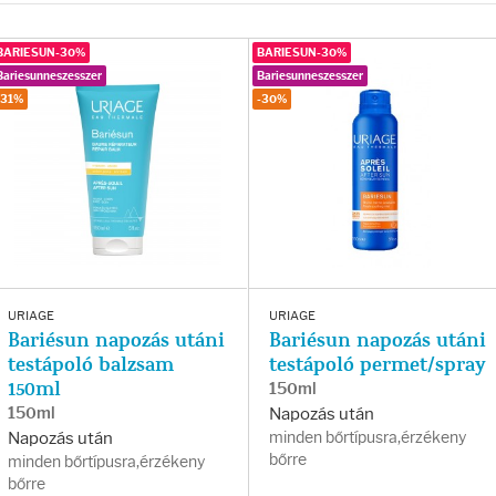
BARIESUN-30%
BARIESUN-30%
Bariesunneszesszer
Bariesunneszesszer
-31%
-30%
URIAGE
URIAGE
Bariésun napozás utáni
Bariésun napozás utáni
testápoló balzsam
testápoló permet/spray
150ml
150ml
150ml
Napozás után
minden bőrtípusra,érzékeny
Napozás után
bőrre
minden bőrtípusra,érzékeny
bőrre