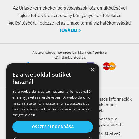
Az Uriage termékeket bőrgyógyászok közreműködésével
fejlesztették ki az érzékeny bőr igényeinek tökéletes
kielégítéséért. Fedezze fel az Uriage termálvíz hatékonyságát!
TOVÁBB
A biztonságos internetes bankkártyás fizetést a
K&H Bank biztosítja.
×
Ez a weboldal sütiket
használ
Ez a weboldal sütiket használ a felhasználói
élmény javítása érdekében. A weboldalunk
A honlap oldalain található, gyógyszerrel kapcsolatos információk
használatával Ön hozzájárul az összes süti
betegség esetén nem helyettesítik a szakember
használatához, a Cookie szabályzatunknak
megkeresésének szükségességét.
megfelelően.
A kockázatokról és a mellékhatásokról olvassa el a
betegtájékoztatót, vagy kérdezze meg gyógyszerészét!
ÖSSZES ELFOGADÁSA
A weboldalon feltüntetett árak a bruttó árak, az ÁFA-t
tartalmazzák.