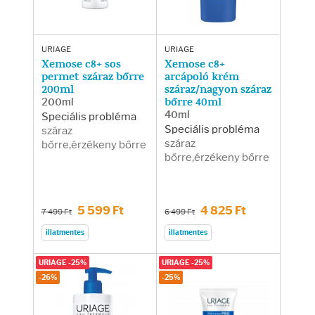
URIAGE
URIAGE
Xemose c8+ sos
Xemose c8+
permet száraz bőrre
arcápoló krém
200ml
száraz/nagyon száraz
200ml
bőrre 40ml
40ml
Speciális probléma
Speciális probléma
száraz
száraz
bőrre,érzékeny bőrre
bőrre,érzékeny bőrre
5 599 Ft
4 825 Ft
7 499 Ft
6 499 Ft
illatmentes
illatmentes
URIAGE -25%
URIAGE -25%
-26%
-25%