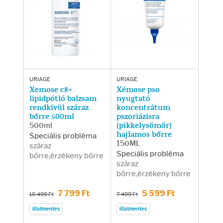
URIAGE
URIAGE
Xemose c8+
Xémose pso
lipidpótló balzsam
nyugtató
rendkívül száraz
koncentrátum
bőrre 500ml
pszoriázisra
500ml
(pikkelysömör)
hajlamos bőrre
Speciális probléma
150ML
száraz
Speciális probléma
bőrre,érzékeny bőrre
száraz
bőrre,érzékeny bőrre
7 799 Ft
5 599 Ft
10 499 Ft
7 499 Ft
illatmentes
illatmentes