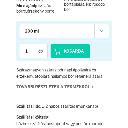
Testápolás
bőrtáplálás, kipirosodó
száraz
Mire ajánljuk:
bőr
bőrre,érzékeny bőrre
Testápolók
Tisztálkodók
Kézkrémek
db
KOSÁRBA
Egészség
Száraz/nagyon száraz bőr napi ápolására és
érzékeny, atópiára hajlamos bőr regenerálására.
Orrsprayk
TOVÁBBI RÉSZLETEK A TERMÉKRŐL
Torokpasztillák
1-2 napos szállítás (munkanap)
Szállítási idő:
Fogkrémek
Szállítási költség:
házhoz szállítás, postapont vagy postán maradó