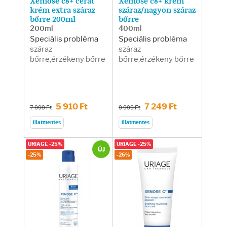
Xemose c8+ cerat
Xemose c8+ krém
krém extra száraz
száraz/nagyon száraz
bőrre 200ml
bőrre
200ml
400ml
Speciális probléma
Speciális probléma
száraz
száraz
bőrre,érzékeny bőrre
bőrre,érzékeny bőrre
5 910 Ft
7 249 Ft
7 999 Ft
9 999 Ft
illatmentes
illatmentes
URIAGE -25%
URIAGE -25%
ÚJ
-25%
-26%