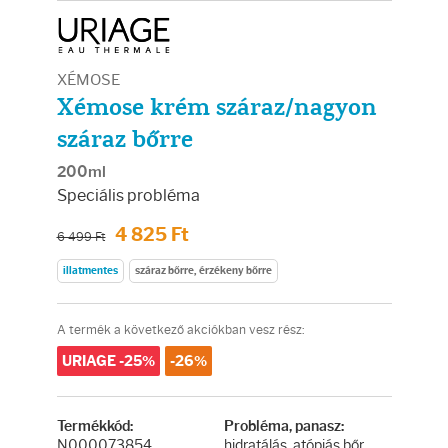
Arcradírok
Arcmaszkok
XÉMOSE
Xémose krém száraz/nagyon
Ajakápolók
száraz bőrre
Hajápolás
200ml
Speciális probléma
Samponok
4 825 Ft
6 499 Ft
illatmentes
száraz bőrre, érzékeny bőrre
Hajkondicionálók
A termék a következő akciókban vesz rész:
Hajmaszkok
URIAGE -25%
-26%
Hajhullás kezelése
Termékkód:
Probléma, panasz:
N000073854
hidratálás, atópiás bőr,