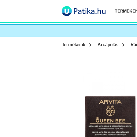
TERMÉKE
Termékeink
Arcápolás
Rá
Arcápolás
Ránctalanítók
Hidratálók
Arctisztítók