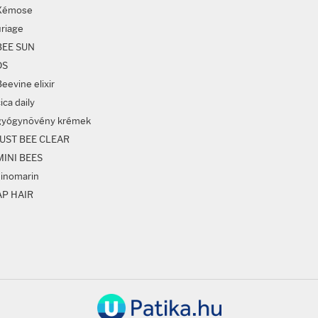
Xémose
uriage
BEE SUN
DS
eevine elixir
ica daily
gyógynövény krémek
JUST BEE CLEAR
MINI BEES
sinomarin
AP HAIR