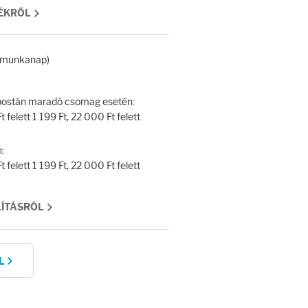
MÉKRŐL
 (munkanap)
y postán maradó csomag esetén:
 felett 1 199 Ft, 22 000 Ft felett
:
 felett 1 199 Ft, 22 000 Ft felett
LÍTÁSRÓL
L