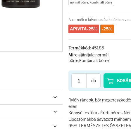
normál bőrre, kombinált bőrre
A termék a következő akciókban vesz
APIVITA-25%
-25%
45185
Termékkód:
normál
Mire ajánljuk:
bőrre,kombinált bőrre
db
KOSÁ
"Mély ráncok, bőr megereszkedé
ellen
Könnyű textúra - Érett bőrre - No
Liposzómákba ágyazott méhpem
95% TERMÉSZETES ÖSSZETE