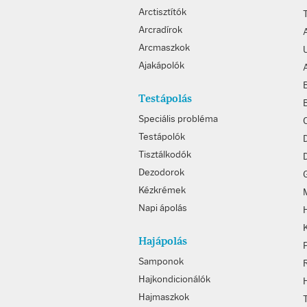
Arctisztítók
Arcradírok
Arcmaszkok
Ajakápolók
Testápolás
Speciális probléma
Testápolók
Tisztálkodók
D
Dezodorok
Kézkrémek
Napi ápolás
Hajápolás
Samponok
Hajkondicionálók
Hajmaszkok