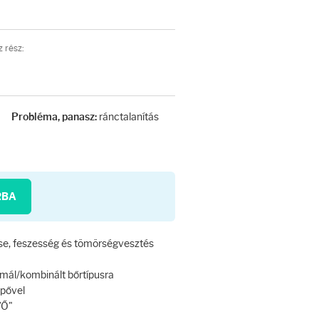
 rész:
ránctalanítás
Probléma, panasz:
RBA
se, feszesség és tömörségvesztés
rmál/kombinált bőrtípusra
pővel
VŐ"