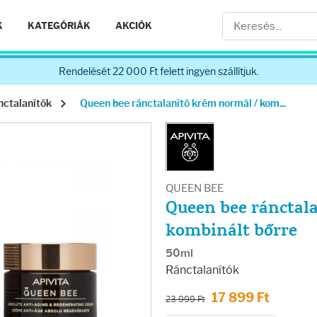
K
KATEGÓRIÁK
AKCIÓK
Rendelését 22 000 Ft felett ingyen szállítjuk.
nctalanítók
Queen bee ránctalanító krém normál / kom...
QUEEN BEE
Queen bee ránctal
kombinált bőrre
50ml
Ránctalanítók
17 899 Ft
23 999 Ft