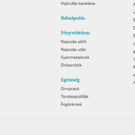
Hajhullás kezelése
Babaápolás
Fényvédelem
B
Napozás előtt
c
Napozás után
Gyermekeknek
Önbarnítók
Egészség
Orrsprayk
Torokpasztillák
Fogkrémek