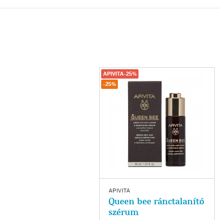
Fényvédelem
Napozás előtt
Napozás után
APIVITA-25%
-25%
AZ ÖSSZES TERMÉK
APIVITA
Queen bee ránctalanító
szérum