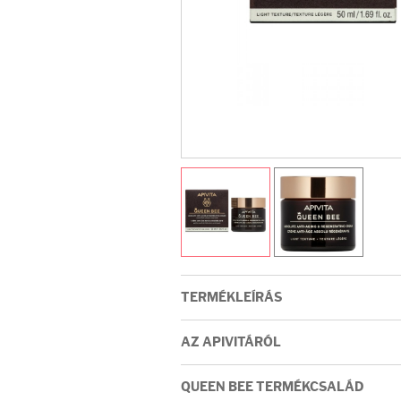
Arcradírok
Arcmaszkok
Ajakápolók
Hajápolás
Samponok
Hajkondicionálók
TERMÉKLEÍRÁS
Hajmaszkok
AZ APIVITÁRÓL
Hajhullás kezelése
QUEEN BEE TERMÉKCSALÁD