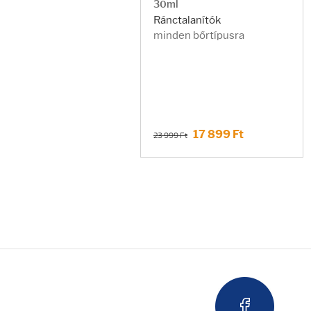
30ml
Ránctalanítók
minden bőrtípusra
17 899 Ft
23 999 Ft