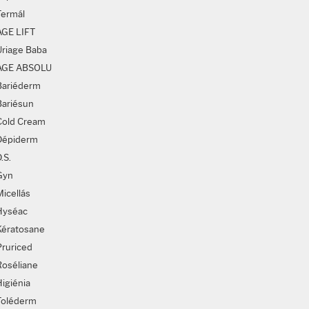
Termál
AGE LIFT
Uriage Baba
AGE ABSOLU
Bariéderm
Bariésun
Cold Cream
Dépiderm
.S.
Gyn
Micellás
Hyséac
Kératosane
Pruriced
Roséliane
Higiénia
Toléderm