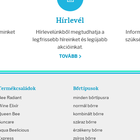
Hírlevél
 minket
Hírlevelünkből megtudhatja a
Inform
legfrissebb híreinket és legújabb
szüksé
akcióinkat.
TOVÁBB
Termékcsaládok
Bőrtípusok
Bee Radiant
minden bőrtípusra
ine Elixír
normál bőrre
Queen Bee
kombinált bőrre
Suncare
száraz bőrre
Aqua Beelicious
érzékeny bőrre
Express
zsíros bőrre