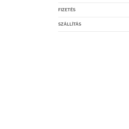
Testápolás
FIZETÉS
Testápolók
SZÁLLÍTÁS
Tisztálkodók
Kézkrémek
Egészség
Orrsprayk
Torokpasztillák
Fogkrémek