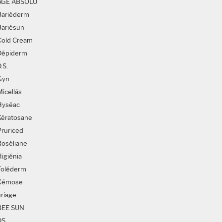
AGE ABSOLU
Bariéderm
Bariésun
Cold Cream
Dépiderm
.S.
Gyn
Micellás
Hyséac
Kératosane
Pruriced
Roséliane
Higiénia
Toléderm
Xémose
uriage
BEE SUN
DS