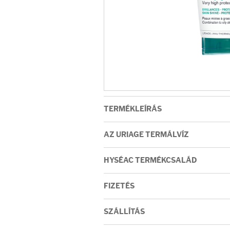
Arcradírok
Arcmaszkok
Ajakápolók
Hajápolás
TERMÉKLEÍRÁS
Samponok
AZ URIAGE TERMÁLVÍZ
Hajkondicionálók
HYSÉAC TERMÉKCSALÁD
Hajmaszkok
FIZETÉS
Hajhullás kezelése
SZÁLLÍTÁS