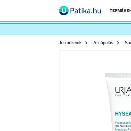
TERMÉKE
Termékeink
Arcápolás
Spe
Arcápolás
Ránctalanítók
Hidratálók
Arctisztítók