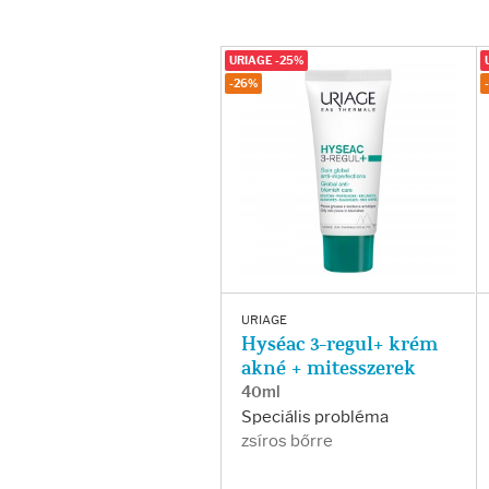
Fényvédelem
Napozás előtt
URIAGE -25%
-26%
Napozás után
AZ ÖSSZES TERMÉK
URIAGE
Hyséac 3-regul+ krém
akné + mitesszerek
40ml
Speciális probléma
zsíros bőrre