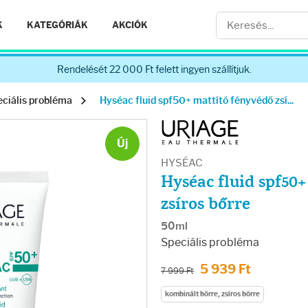
K
KATEGÓRIÁK
AKCIÓK
Rendelését 22 000 Ft felett ingyen szállítjuk.
ciális probléma
Hyséac fluid spf50+ mattító fényvédő zsí...
Új
HYSÉAC
Hyséac fluid spf50
zsíros bőrre
50ml
Speciális probléma
5 939 Ft
7 999 Ft
kombinált bőrre, zsíros bőrre