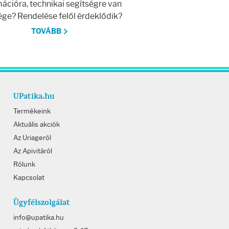
ációra, technikai segítségre van
ge? Rendelése felől érdeklődik?
TOVÁBB
UPatika.hu
Termékeink
Aktuális akciók
Az Uriageról
Az Apivitáról
Rólunk
Kapcsolat
Ügyfélszolgálat
info@upatika.hu