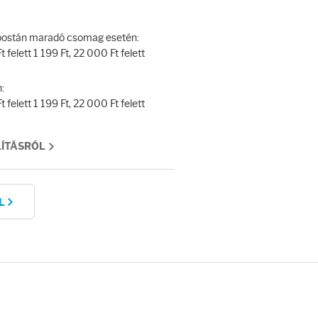
y postán maradó csomag esetén:
 felett 1 199 Ft, 22 000 Ft felett
:
 felett 1 199 Ft, 22 000 Ft felett
LÍTÁSRÓL
L