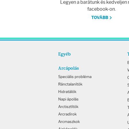
Legyen a barátunk és kedveljen
facebook-on.
TOVÁBB
Egyéb
Arcápolás
W
Speciális probléma
Ránctalanítók
Hidratálók
Napi ápolás
Arctisztítók
Arcradírok
Arcmaszkok