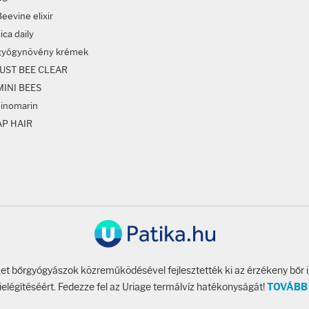
eevine elixir
ica daily
gyógynövény krémek
JUST BEE CLEAR
MINI BEES
sinomarin
AP HAIR
t bőrgyógyászok közreműködésével fejlesztették ki az érzékeny bőr 
ielégítéséért. Fedezze fel az Uriage termálvíz hatékonyságát!
TOVÁBB