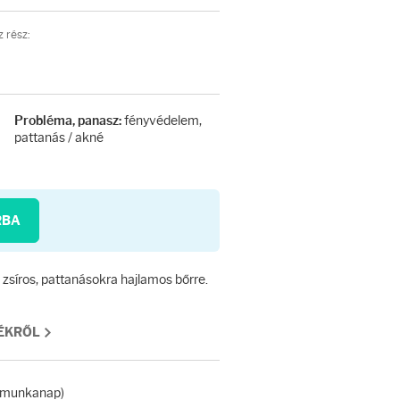
 rész:
fényvédelem,
Probléma, panasz:
pattanás / akné
RBA
síros, pattanásokra hajlamos bőrre.
MÉKRŐL
 (munkanap)