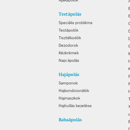
Ajakápolók
Testápolás
Speciális probléma
Testápolók
Tisztálkodók
D
Dezodorok
Kézkrémek
Napi ápolás
Hajápolás
Samponok
Hajkondicionálók
Hajmaszkok
Hajhullás kezelése
Babaápolás