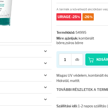
A termék a következő akciókban vesz
URIAGE -25%
-26%
54995
Termékkód:
kombinált
Mire ajánljuk:
bőrre,zsíros bőrre
db
KOSÁ
Magas UV védelem, kombinált és z
Hidratál, mattít.
TOVÁBBI RÉSZLETEK A TER
1-2 napos szállítás
Szállítási idő: