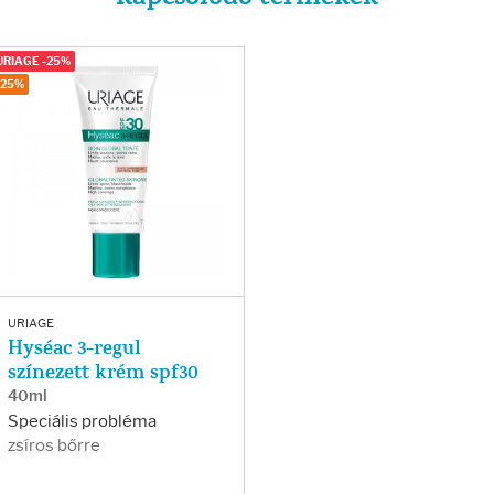
URIAGE -25%
-25%
URIAGE
Hyséac 3-regul
színezett krém spf30
40ml
Speciális probléma
zsíros bőrre