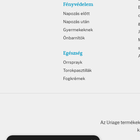
Fényvédelem
B
Napozás előtt
c
Napozás után
Gyermekeknek
Önbarnítók
Egészség
Orrsprayk
Torokpasztillák
Fogkrémek
Az Uriage termékeke
k