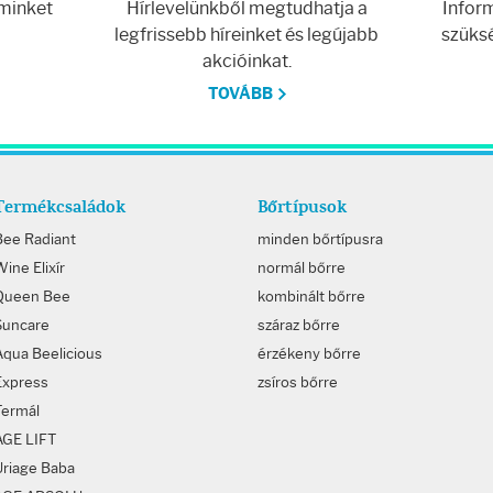
 minket
Hírlevelünkből megtudhatja a
Inform
legfrissebb híreinket és legújabb
szüksé
akcióinkat.
TOVÁBB
Termékcsaládok
Bőrtípusok
Bee Radiant
minden bőrtípusra
ine Elixír
normál bőrre
Queen Bee
kombinált bőrre
Suncare
száraz bőrre
Aqua Beelicious
érzékeny bőrre
Express
zsíros bőrre
Termál
AGE LIFT
Uriage Baba