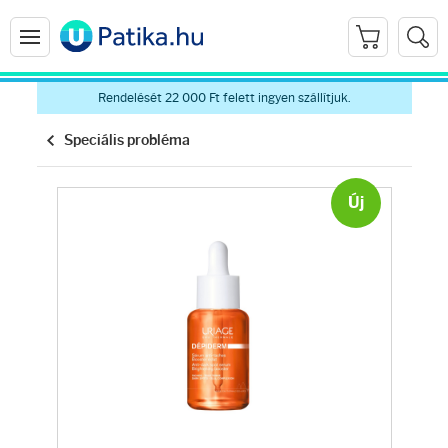
Rendelését 22 000 Ft felett ingyen szállítjuk.
Speciális probléma
Új
Arcápolás
Ránctalanítók
Hidratálók
Arctisztítók