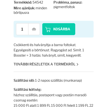
Testápolás
54542
Termékkód:
Probléma, panasz:
pigmentfoltok
minden
Mire ajánljuk:
bőrtípusra
Testápolók
Tisztálkodók
db
KOSÁRBA
Kézkrémek
Csökkenti és halványítja a barna foltokat.
Egységesíti a bőrtónust. Ragyogást ad. Simít. 1
Egészség
Booster = 3 hatás: halványít, simít, kiegyenlít.
TOVÁBBI RÉSZLETEK A TERMÉKRŐL
Orrsprayk
Torokpasztillák
1-2 napos szállítás (munkanap)
Szállítási idő:
Szállítási költség:
Fogkrémek
házhoz szállítás, postapont vagy postán maradó
csomag esetén:
15 000 Ft alatt 1 899 Ft, 15 000 Ft felett 1 199 Ft, 22