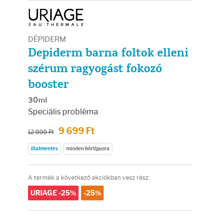
Arcradírok
Arcmaszkok
DÉPIDERM
Depiderm barna foltok elleni
Ajakápolók
szérum ragyogást fokozó
booster
Hajápolás
30ml
Samponok
Speciális probléma
9 699 Ft
12 999 Ft
Hajkondicionálók
illatmentes
minden bőrtípusra
Hajmaszkok
A termék a következő akciókban vesz rész:
Hajhullás kezelése
URIAGE -25%
-25%