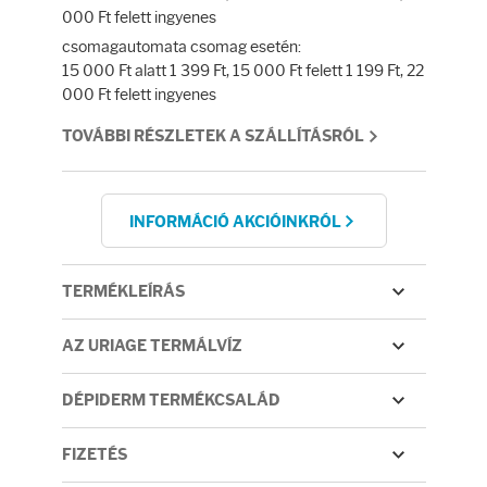
Fényvédelem
000 Ft felett ingyenes
csomagautomata csomag esetén:
Napozás előtt
15 000 Ft alatt 1 399 Ft, 15 000 Ft felett 1 199 Ft, 22
000 Ft felett ingyenes
Napozás után
TOVÁBBI RÉSZLETEK A SZÁLLÍTÁSRÓL
AZ ÖSSZES TERMÉK
INFORMÁCIÓ AKCIÓINKRÓL
TERMÉKLEÍRÁS
AZ URIAGE TERMÁLVÍZ
DÉPIDERM TERMÉKCSALÁD
FIZETÉS