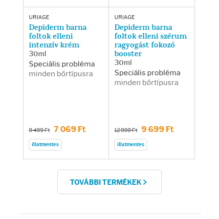
URIAGE
URIAGE
Depiderm barna
Depiderm barna
foltok elleni
foltok elleni szérum
intenzív krém
ragyogást fokozó
30ml
booster
30ml
Speciális probléma
Speciális probléma
minden bőrtípusra
minden bőrtípusra
7 069 Ft
9 699 Ft
9 499 Ft
12 999 Ft
illatmentes
illatmentes
TOVÁBBI TERMÉKEK