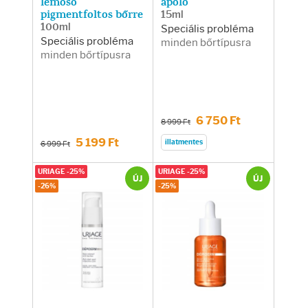
lemosó
ápoló
pigmentfoltos bőrre
15ml
100ml
Speciális probléma
Speciális probléma
minden bőrtípusra
minden bőrtípusra
6 750 Ft
8 999 Ft
5 199 Ft
illatmentes
6 999 Ft
URIAGE -25%
URIAGE -25%
ÚJ
ÚJ
-26%
-25%