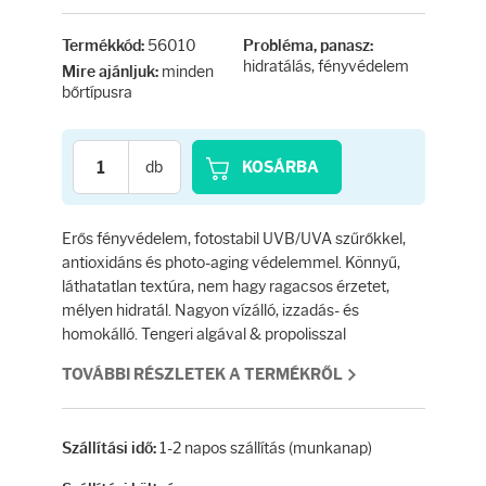
Testápolás
56010
Termékkód:
Probléma, panasz:
Testápolók
hidratálás, fényvédelem
minden
Mire ajánljuk:
bőrtípusra
Tisztálkodók
db
KOSÁRBA
Kézkrémek
Erős fényvédelem, fotostabil UVB/UVA szűrőkkel,
Egészség
antioxidáns és photo-aging védelemmel. Könnyű,
láthatatlan textúra, nem hagy ragacsos érzetet,
Orrsprayk
mélyen hidratál. Nagyon vízálló, izzadás- és
homokálló. Tengeri algával & propolisszal
Torokpasztillák
TOVÁBBI RÉSZLETEK A TERMÉKRŐL
Fogkrémek
1-2 napos szállítás (munkanap)
Szállítási idő: