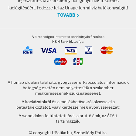
fejlesztették ki az érzékeny bőr igényeinek tökéletes
kielégítéséért. Fedezze fel az Uriage termálvíz hatékonyságát!
TOVÁBB
A biztonságos internetes bankkártyás fizetést a
K&H Bank biztosítja.
A honlap oldalain található, gyógyszerrel kapcsolatos információk
betegség esetén nem helyettesítik a szakember
megkeresésének szükségességét.
A kockázatokról és a mellékhatásokról olvassa el a
betegtájékoztatót, vagy kérdezze meg gyógyszerészét!
A weboldalon feltüntetett árak a bruttó árak, az ÁFA-t
tartalmazzák.
© copyright UPatika.hu, Szebellédy Patika.