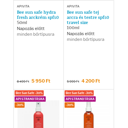
APIVITA
APIVITA
Bee sun safe hydra
Bee sun safe tej
fresh arckrém spf50
arcra és testre spf50
50ml
travel size
100ml
Napozás előtt
Napozás előtt
minden bőrtípusra
minden bőrtípusra
5 950 Ft
4 200 Ft
8 499 Ft
5 999 Ft
Bee Sun Safe -30%
Bee Sun Safe -30%
API STRANDTÁSKA
API STRANDTÁSKA
-30%
-30%