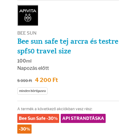
Arcradírok
Arcmaszkok
BEE SUN
Ajakápolók
Bee sun safe tej arcra és testre
spf50 travel size
Hajápolás
100ml
Napozás előtt
Samponok
4 200 Ft
5 999 Ft
Hajkondicionálók
minden bőrtípusra
Hajmaszkok
A termék a következő akciókban vesz rész:
Bee Sun Safe -30%
API STRANDTÁSKA
Hajhullás kezelése
-30%