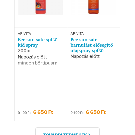
APIVITA
APIVITA
Bee sun safe spf50
Bee sun safe
kid spray
barnulást elősegítő
200ml
olajspray spf30
Napozás előtt
Napozás előtt
minden bőrtípusra
6 650 Ft
6 650 Ft
9 499 Ft
9 499 Ft