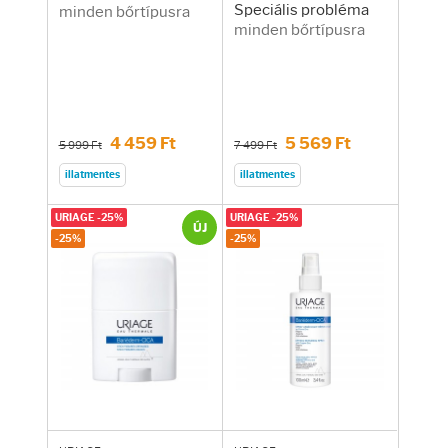
Speciális probléma
minden bőrtípusra
minden bőrtípusra
4 459 Ft
5 569 Ft
5 999 Ft
7 499 Ft
illatmentes
illatmentes
URIAGE -25%
URIAGE -25%
ÚJ
-25%
-25%