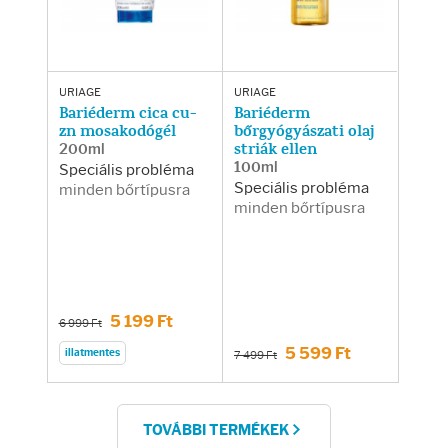
URIAGE
URIAGE
Bariéderm cica cu-
Bariéderm
zn mosakodógél
bőrgyógyászati olaj
200ml
striák ellen
100ml
Speciális probléma
Speciális probléma
minden bőrtípusra
minden bőrtípusra
5 199 Ft
6 999 Ft
5 599 Ft
illatmentes
7 499 Ft
TOVÁBBI TERMÉKEK