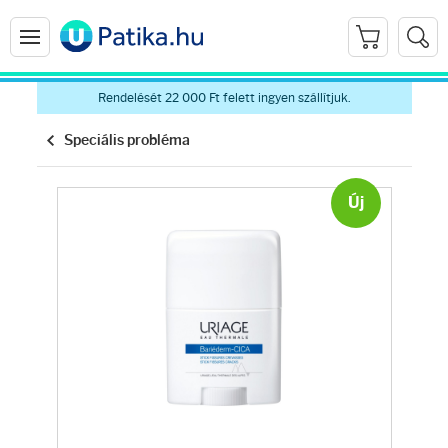
Rendelését 22 000 Ft felett ingyen szállítjuk.
Speciális probléma
Új
Arcápolás
Ránctalanítók
Hidratálók
Arctisztítók