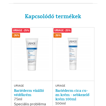
Kapcsolódó termékek
URIAGE -25%
URIAGE -25%
-26%
-26%
URIAGE
URIAGE
Bariéderm vízálló
Bariéderm cica cu-
védőkrém
zn krém - sebkezelő
75ml
krém 100ml
100ml
Speciális probléma