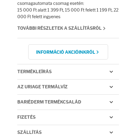
Fényvédelem
csomagautomata csomag esetén:
15 000 Ft alatt 1 399 Ft, 15 000 Ft felett 1 199 Ft, 22
000 Ft felett ingyenes
Napozás előtt
TOVÁBBI RÉSZLETEK A SZÁLLÍTÁSRÓL
Napozás után
INFORMÁCIÓ AKCIÓINKRÓL
AZ ÖSSZES TERMÉK
TERMÉKLEÍRÁS
AZ URIAGE TERMÁLVÍZ
BARIÉDERM TERMÉKCSALÁD
FIZETÉS
SZÁLLÍTÁS