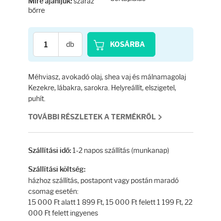
Testápolás
száraz
Mire ajánljuk:
bőrre
Testápolók
db
KOSÁRBA
Tisztálkodók
Méhviasz, avokadó olaj, shea vaj és málnamagolaj
Kézkrémek
Kezekre, lábakra, sarokra. Helyreállít, elszigetel,
puhít.
Egészség
TOVÁBBI RÉSZLETEK A TERMÉKRŐL
Orrsprayk
1-2 napos szállítás (munkanap)
Szállítási idő:
Torokpasztillák
Szállítási költség:
házhoz szállítás, postapont vagy postán maradó
csomag esetén:
Fogkrémek
15 000 Ft alatt 1 899 Ft, 15 000 Ft felett 1 199 Ft, 22
000 Ft felett ingyenes