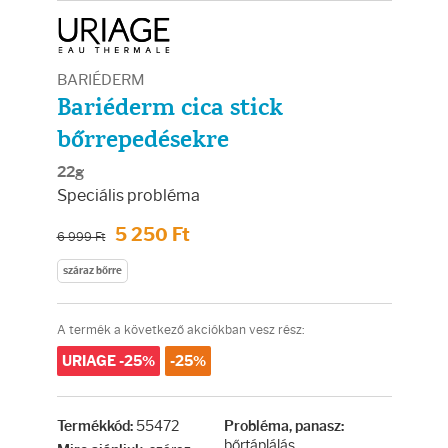
Arcradírok
Arcmaszkok
BARIÉDERM
Bariéderm cica stick
Ajakápolók
bőrrepedésekre
Hajápolás
22g
Speciális probléma
Samponok
5 250 Ft
6 999 Ft
száraz bőrre
Hajkondicionálók
A termék a következő akciókban vesz rész:
Hajmaszkok
URIAGE -25%
-25%
Hajhullás kezelése
55472
Termékkód:
Probléma, panasz:
bőrtáplálás