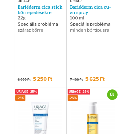
URIAGE
URIAGE
Bariéderm cica stick
Bariéderm cica cu-
bőrrepedésekre
zn spray
22g
100 ml
Speciális probléma
Speciális probléma
száraz bőrre
minden bőrtípusra
5 250 Ft
5 625 Ft
6 999 Ft
7 499 Ft
URIAGE -25%
URIAGE -25%
ÚJ
-26%
-25%