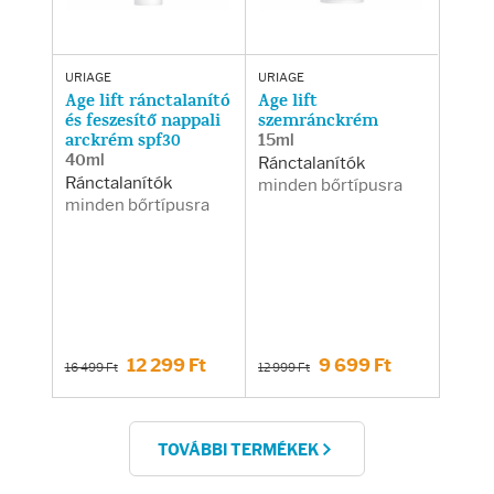
URIAGE
URIAGE
Age lift ránctalanító
Age lift
és feszesítő nappali
szemránckrém
arckrém spf30
15ml
40ml
Ránctalanítók
Ránctalanítók
minden bőrtípusra
minden bőrtípusra
12 299 Ft
9 699 Ft
16 499 Ft
12 999 Ft
TOVÁBBI TERMÉKEK