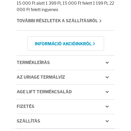
Fényvédelem
15 000 Ft alatt 1 399 Ft, 15 000 Ft felett 1 199 Ft, 22
000 Ft felett ingyenes
Napozás előtt
TOVÁBBI RÉSZLETEK A SZÁLLÍTÁSRÓL
Napozás után
INFORMÁCIÓ AKCIÓINKRÓL
AZ ÖSSZES TERMÉK
TERMÉKLEÍRÁS
AZ URIAGE TERMÁLVÍZ
AGE LIFT TERMÉKCSALÁD
FIZETÉS
SZÁLLÍTÁS