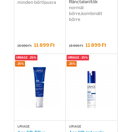
Ránctalanítók
minden bőrtípusra
normál
bőrre,kombinált
bőrre
11 899 Ft
11 899 Ft
15 999 Ft
15 999 Ft
URIAGE -25%
URIAGE -25%
-25%
-25%
URIAGE
URIAGE