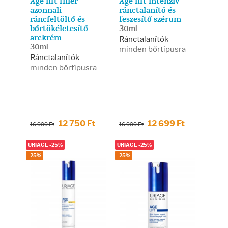
Age lift filler
Age lift intenzív
azonnali
ránctalanító és
ráncfeltöltő és
feszesítő szérum
bőrtökéletesítő
30ml
arckrém
Ránctalanítók
30ml
minden bőrtípusra
Ránctalanítók
minden bőrtípusra
12 750 Ft
12 699 Ft
16 999 Ft
16 999 Ft
URIAGE -25%
URIAGE -25%
-25%
-25%