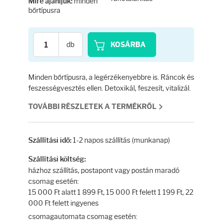
Testápolás
minden
Mire ajánljuk:
bőrtípusra
Testápolók
db
KOSÁRBA
Tisztálkodók
Minden bőrtípusra, a legérzékenyebbre is. Ráncok és
Kézkrémek
feszességvesztés ellen. Detoxikál, feszesít, vitalizál.
TOVÁBBI RÉSZLETEK A TERMÉKRŐL
Egészség
Orrsprayk
1-2 napos szállítás (munkanap)
Szállítási idő:
Szállítási költség:
Torokpasztillák
házhoz szállítás, postapont vagy postán maradó
csomag esetén:
15 000 Ft alatt 1 899 Ft, 15 000 Ft felett 1 199 Ft, 22
Fogkrémek
000 Ft felett ingyenes
csomagautomata csomag esetén: