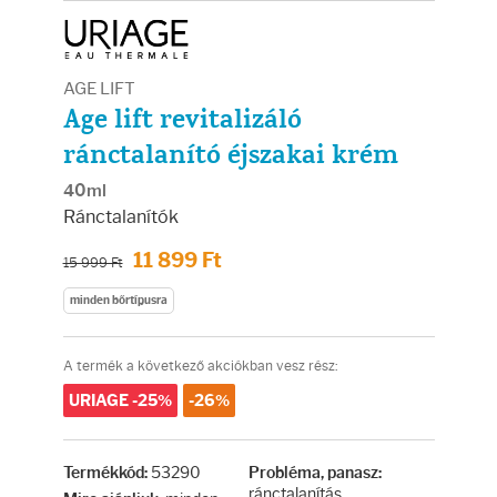
Arcradírok
Arcmaszkok
AGE LIFT
Age lift revitalizáló
Ajakápolók
ránctalanító éjszakai krém
Hajápolás
40ml
Ránctalanítók
Samponok
11 899 Ft
15 999 Ft
minden bőrtípusra
Hajkondicionálók
A termék a következő akciókban vesz rész:
Hajmaszkok
URIAGE -25%
-26%
Hajhullás kezelése
53290
Termékkód:
Probléma, panasz:
ránctalanítás