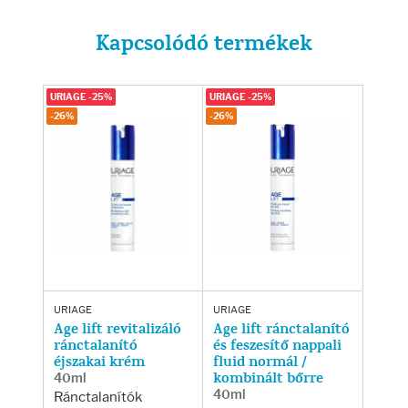
Kapcsolódó termékek
URIAGE -25%
URIAGE -25%
-26%
-26%
URIAGE
URIAGE
Age lift revitalizáló
Age lift ránctalanító
ránctalanító
és feszesítő nappali
éjszakai krém
fluid normál /
40ml
kombinált bőrre
40ml
Ránctalanítók