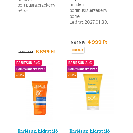
minden
bőrtípusra,érzékeny
bőrtípusra,érzékeny
bőrre
bőrre
Lejárat: 2027.01.30.
4 999 Ft
9 999 Ft
limitált
6 899 Ft
9 999 Ft
BARIESUN-30%
BARIESUN-30%
Bariesunneszesszer
Bariesunneszesszer
-31%
-31%
Bariésun hidratáló
Bariésun hidratáló