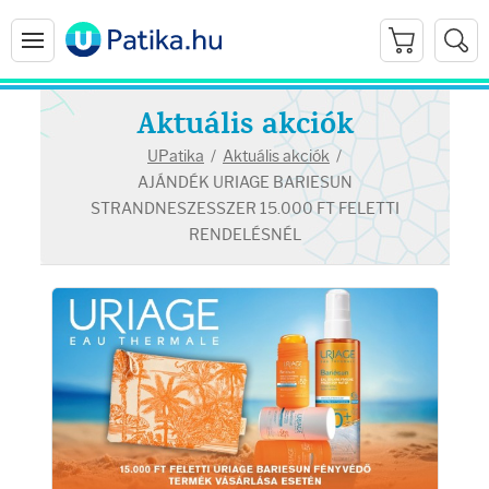
Aktuális akciók
UPatika
/
Aktuális akciók
/
AJÁNDÉK URIAGE BARIESUN
STRANDNESZESSZER 15.000 FT FELETTI
RENDELÉSNÉL
Arcápolás
Ránctalanítók
Hidratálók
Arctisztítók