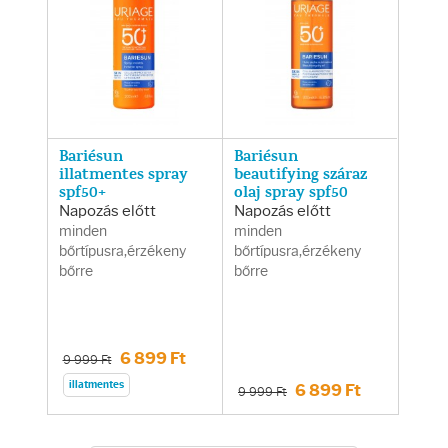
Bariésun
Bariésun
illatmentes spray
beautifying száraz
spf50+
olaj spray spf50
Napozás előtt
Napozás előtt
minden
minden
bőrtípusra,érzékeny
bőrtípusra,érzékeny
bőrre
bőrre
6 899 Ft
9 999 Ft
illatmentes
6 899 Ft
9 999 Ft