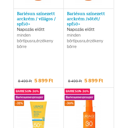
Bariésun színezett
Bariésun színezett
arckrém / világos /
arckrém /sötét/
spf50+
spf50+
Napozás előtt
Napozás előtt
minden
minden
bőrtípusra,érzékeny
bőrtípusra,érzékeny
bőrre
bőrre
5 899 Ft
5 899 Ft
8 499 Ft
8 499 Ft
BARIESUN-30%
BARIESUN-30%
Bariesunneszesszer
Bariesunneszesszer
-31%
-30%