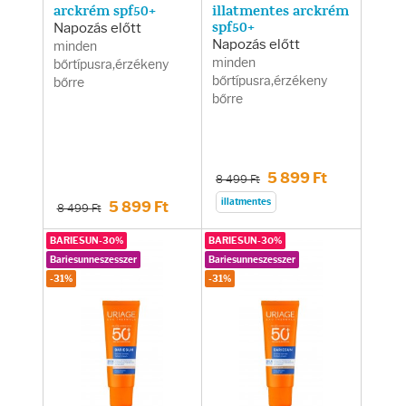
arckrém spf50+
illatmentes arckrém
Napozás előtt
spf50+
Napozás előtt
minden
minden
bőrtípusra,érzékeny
bőrtípusra,érzékeny
bőrre
bőrre
5 899 Ft
8 499 Ft
illatmentes
5 899 Ft
8 499 Ft
BARIESUN-30%
BARIESUN-30%
Bariesunneszesszer
Bariesunneszesszer
-31%
-31%