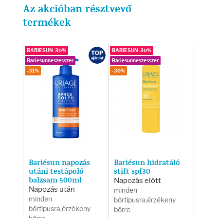
Testápolás
Az akcióban résztvevő
termékek
Testápolók
BARIESUN-30%
BARIESUN-30%
Tisztálkodók
Bariesunneszesszer
Bariesunneszesszer
-31%
-30%
Kézkrémek
Egészség
Orrsprayk
Bariésun napozás
Bariésun hidratáló
Torokpasztillák
utáni testápoló
stift spf30
balzsam 500ml
Napozás előtt
Napozás után
minden
Fogkrémek
minden
bőrtípusra,érzékeny
bőrtípusra,érzékeny
bőrre