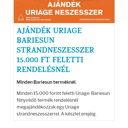
Arcradírok
Arcmaszkok
AJÁNDÉK URIAGE
Ajakápolók
BARIESUN
Hajápolás
STRANDNESZESSZER
15.000 FT FELETTI
Samponok
RENDELÉSNÉL
Hajkondicionálók
Minden Bariesun terméknél.
Minden 15.000 forint feletti Uriage Bariesun
Hajmaszkok
fényvédő termék rendelésnél
megajándékozzuk egy Uriage
Hajhullás kezelése
strandneszesszerrel. A készlet erejéig.