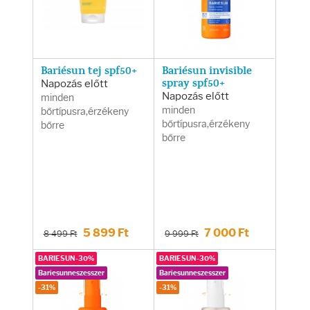
Bariésun tej spf50+
Bariésun invisible
Napozás előtt
spray spf50+
Napozás előtt
minden
minden
bőrtípusra,érzékeny
bőrtípusra,érzékeny
bőrre
bőrre
5 899 Ft
7 000 Ft
8 499 Ft
9 999 Ft
BARIESUN-30%
BARIESUN-30%
Bariesunneszesszer
Bariesunneszesszer
-31%
-31%