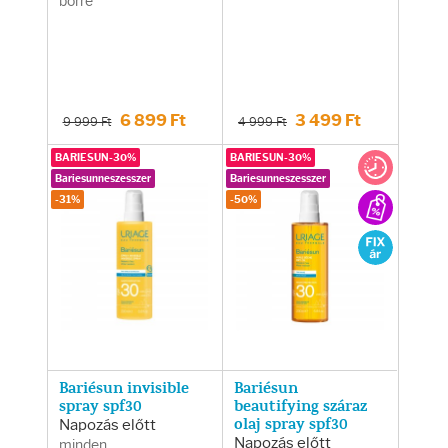
bőrre
Fényvédelem
Napozás előtt
Napozás után
6 899 Ft
3 499 Ft
9 999 Ft
4 999 Ft
BARIESUN-30%
BARIESUN-30%
Bariesunneszesszer
Bariesunneszesszer
AZ ÖSSZES TERMÉK
-31%
-50%
Bariésun invisible
Bariésun
spray spf30
beautifying száraz
Napozás előtt
olaj spray spf30
Napozás előtt
minden