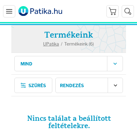
Termékeink
UPatika
/
Termékeink (6)
Arcápolás
SZŰRÉS
Ránctalanítók
Hidratálók
Nincs találat a beállított
Arctisztítók
feltételekre.