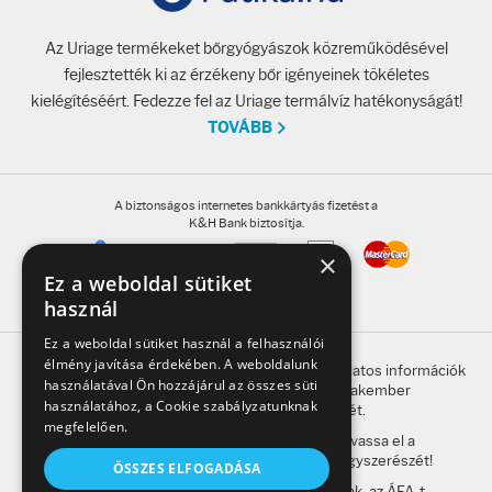
Fényvédelem
Az Uriage termékeket bőrgyógyászok közreműködésével
Napozás előtt
fejlesztették ki az érzékeny bőr igényeinek tökéletes
kielégítéséért. Fedezze fel az Uriage termálvíz hatékonyságát!
Napozás után
TOVÁBB
AZ ÖSSZES TERMÉK
A biztonságos internetes bankkártyás fizetést a
K&H Bank biztosítja.
×
Ez a weboldal sütiket
használ
Ez a weboldal sütiket használ a felhasználói
élmény javítása érdekében. A weboldalunk
A honlap oldalain található, gyógyszerrel kapcsolatos információk
használatával Ön hozzájárul az összes süti
betegség esetén nem helyettesítik a szakember
használatához, a Cookie szabályzatunknak
megkeresésének szükségességét.
megfelelően.
A kockázatokról és a mellékhatásokról olvassa el a
betegtájékoztatót, vagy kérdezze meg gyógyszerészét!
ÖSSZES ELFOGADÁSA
A weboldalon feltüntetett árak a bruttó árak, az ÁFA-t