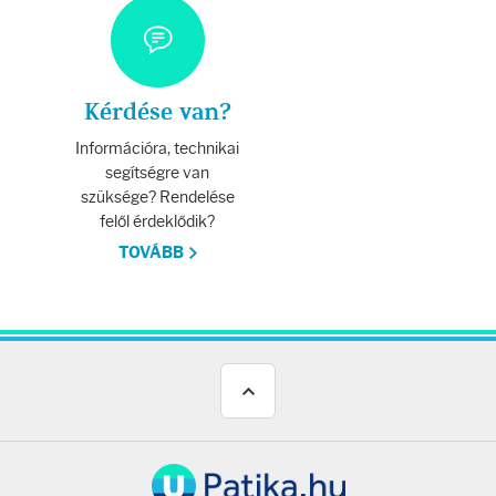
Testápolás
Testápolók
Kérdése van?
Tisztálkodók
Információra, technikai
segítségre van
Kézkrémek
szüksége? Rendelése
felől érdeklődik?
Egészség
TOVÁBB
Orrsprayk
Torokpasztillák
Fogkrémek