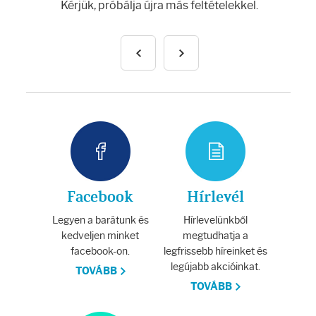
Arcradírok
Kérjük, próbálja újra más feltételekkel.
Arcmaszkok
Ajakápolók
Hajápolás
Samponok
Facebook
Hírlevél
Hajkondicionálók
Legyen a barátunk és
Hírlevelünkből
kedveljen minket
megtudhatja a
Hajmaszkok
facebook-on.
legfrissebb híreinket és
legújabb akcióinkat.
TOVÁBB
Hajhullás kezelése
TOVÁBB