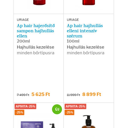
URIAGE
URIAGE
Ap hair hajerősítő
Ap hair hajhullás
sampon hajhullás
elleni intenzív
ellen
szérum
200ml
100ml
Hajhullás kezelése
Hajhullás kezelése
minden bőrtípusra
minden bőrtípusra
5 625 Ft
8 899 Ft
7 499 Ft
11 999 Ft
APIVITA-25%
APIVITA-25%
ÚJ
-25%
-25%