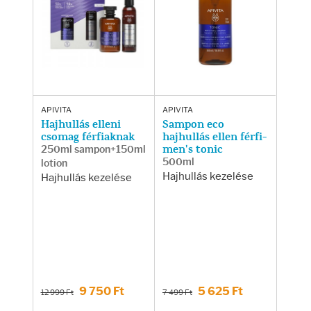
APIVITA
APIVITA
Hajhullás elleni
Sampon eco
csomag férfiaknak
hajhullás ellen férfi-
250ml sampon+150ml
men's tonic
500ml
lotion
Hajhullás kezelése
Hajhullás kezelése
9 750 Ft
5 625 Ft
12 999 Ft
7 499 Ft