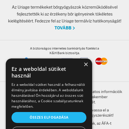
Az Uriage termékeket bőrgyógyászok közreműködésével
fejlesztették ki az érzékeny bőr igényeinek tökéletes
kielégítéséért. Fedezze fel az Uriage termálvíz hatékonyságát!
TOVÁBB
A biztonságos internetes bankkártyás fizetést a
K&H Bank biztosítja.
×
Ez a weboldal sütiket
használ
Ez a weboldal sütiket használ a felhasználói
élmény javítása érdekében. A weboldalunk
A honlap oldalain található, gyógyszerrel kapcsolatos információk
használatával Ön hozzájárul az összes süti
betegség esetén nem helyettesítik a szakember
használatához, a Cookie szabályzatunknak
megkeresésének szükségességét.
megfelelően.
A kockázatokról és a mellékhatásokról olvassa el a
betegtájékoztatót, vagy kérdezze meg gyógyszerészét!
ÖSSZES ELFOGADÁSA
A weboldalon feltüntetett árak a bruttó árak, az ÁFA-t
tartalmazzák.