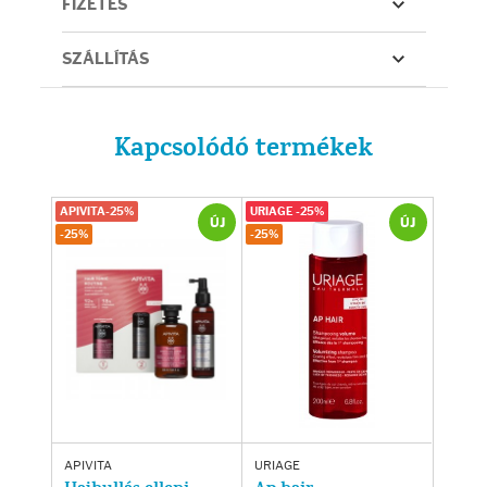
FIZETÉS
SZÁLLÍTÁS
Kapcsolódó termékek
APIVITA-25%
URIAGE -25%
ÚJ
ÚJ
-25%
-25%
APIVITA
URIAGE