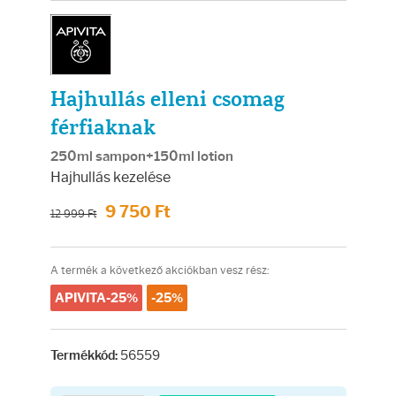
Arcradírok
Arcmaszkok
Hajhullás elleni csomag
Ajakápolók
férfiaknak
Hajápolás
250ml sampon+150ml lotion
Hajhullás kezelése
Samponok
9 750 Ft
12 999 Ft
Hajkondicionálók
A termék a következő akciókban vesz rész:
Hajmaszkok
APIVITA-25%
-25%
Hajhullás kezelése
56559
Termékkód: