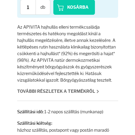
Testápolás
db
KOSÁRBA
Testápolók
Az APIVITA hajhullás elleni termékcsaládja
természetes és hatékony megoldást kínál a
Tisztálkodók
hajhullás megelőzésére, illetve annak kezelésére. A
kétlépéses rutin használata klinikailag bizonyítottan
Kézkrémek
csökkenti a hajhullást* (92%) és megerősíti a hajat*
(98%). Az APIVITA natúr dermokozmetikai
készítményeit bőrgyógyászok és gyógyszerészek
Egészség
közreműködésével fejlesztették ki. Hatásuk
vizsgálatokkal igazolt. Bőrgyógyászatilag tesztelt.
Orrsprayk
TOVÁBBI RÉSZLETEK A TERMÉKRŐL
Torokpasztillák
1-2 napos szállítás (munkanap)
Szállítási idő:
Fogkrémek
Szállítási költség:
házhoz szállítás, postapont vagy postán maradó