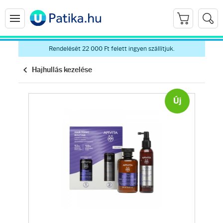
Rendelését 22 000 Ft felett ingyen szállítjuk.
Hajhullás kezelése
Új
Arcápolás
Ránctalanítók
Hidratálók
Arctisztítók