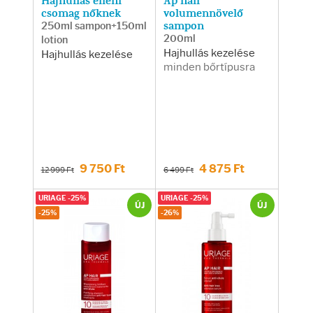
Hajhullás elleni
Ap hair
csomag nőknek
volumennövelő
250ml sampon+150ml
sampon
200ml
lotion
Hajhullás kezelése
Hajhullás kezelése
minden bőrtípusra
9 750 Ft
4 875 Ft
12 999 Ft
6 499 Ft
URIAGE -25%
URIAGE -25%
ÚJ
ÚJ
-25%
-26%