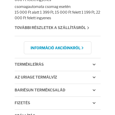
Fényvédelem
csomagautomata csomag esetén:
15 000 Ft alatt 1 399 Ft, 15 000 Ft felett 1 199 Ft, 22
Napozás előtt
000 Ft felett ingyenes
TOVÁBBI RÉSZLETEK A SZÁLLÍTÁSRÓL
Napozás után
AZ ÖSSZES TERMÉK
INFORMÁCIÓ AKCIÓINKRÓL
TERMÉKLEÍRÁS
AZ URIAGE TERMÁLVÍZ
BARIÉSUN TERMÉKCSALÁD
FIZETÉS