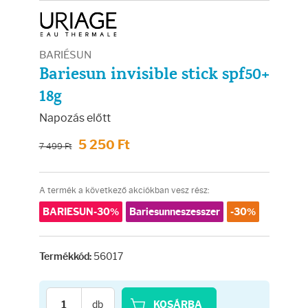
Arcradírok
Arcmaszkok
BARIÉSUN
Bariesun invisible stick spf50+
Ajakápolók
18g
Hajápolás
Napozás előtt
5 250 Ft
7 499 Ft
Samponok
A termék a következő akciókban vesz rész:
Hajkondicionálók
BARIESUN-30%
Bariesunneszesszer
-30%
Hajmaszkok
56017
Termékkód:
Hajhullás kezelése
db
KOSÁRBA