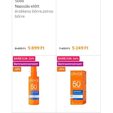
50ml
Napozás előtt
érzékeny bőrre,zsíros
bőrre
5 899 Ft
5 249 Ft
8 499 Ft
7 499 Ft
BARIESUN-30%
BARIESUN-30%
Bariesunneszesszer
Bariesunneszesszer
-31%
-31%