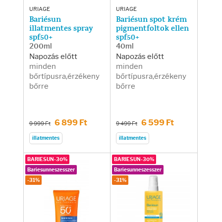
URIAGE
URIAGE
Bariésun
Bariésun spot krém
illatmentes spray
pigmentfoltok ellen
spf50+
spf50+
200ml
40ml
Napozás előtt
Napozás előtt
minden
minden
bőrtípusra,érzékeny
bőrtípusra,érzékeny
bőrre
bőrre
6 899 Ft
6 599 Ft
9 999 Ft
9 499 Ft
illatmentes
illatmentes
BARIESUN-30%
BARIESUN-30%
Bariesunneszesszer
Bariesunneszesszer
-31%
-31%