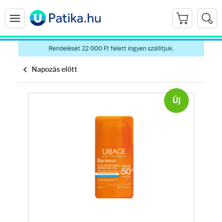
Rendelését 22 000 Ft felett ingyen szállítjuk.
Napozás előtt
Új
Arcápolás
Ránctalanítók
Hidratálók
Arctisztítók