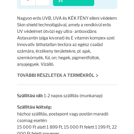
Testápolás
Testápolók
Nagyon erős UVB, UVA és KÉK FÉNY elleni védelem
Skin shield technológiával, amely a rendkívül erős
UV védelmet ötvözi egy ultra- antioxidáns
Tisztálkodók
Astaxantin (alga kivonat) és E vitamin kompex-szel.
Innovatív láthatatlan textúra az egész család
Kézkrémek
számára, érzékeny területekre, pl. ajak,
szemkörnyék, fül, orr, hegek, pigmentfoltok,
anyajegyek. Vízálló.
Egészség
TOVÁBBI RÉSZLETEK A TERMÉKRŐL
Orrsprayk
1-2 napos szállítás (munkanap)
Szállítási idő:
Torokpasztillák
Szállítási költség:
házhoz szállítás, postapont vagy postán maradó
Fogkrémek
csomag esetén:
15 000 Ft alatt 1 899 Ft, 15 000 Ft felett 1 199 Ft, 22
000 Ft felett ingyenes