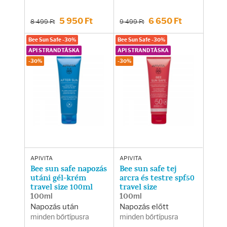
Fényvédelem
5 950 Ft
6 650 Ft
8 499 Ft
9 499 Ft
Napozás előtt
Bee Sun Safe -30%
Bee Sun Safe -30%
API STRANDTÁSKA
API STRANDTÁSKA
Napozás után
-30%
-30%
AZ ÖSSZES TERMÉK
APIVITA
APIVITA
Bee sun safe napozás
Bee sun safe tej
utáni gél-krém
arcra és testre spf50
travel size 100ml
travel size
100ml
100ml
Napozás után
Napozás előtt
minden bőrtípusra
minden bőrtípusra