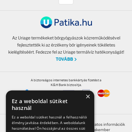
Az Uriage termékeket bőrgyógyászok közreműködésével
fejlesztették ki az érzékeny bőr igényeinek tökéletes
kielégítéséért. Fedezze fel az Uriage termálvíz hatékonyságát!
TOVÁBB
A biztonságos internetes bankkártyás fizetést a
K&H Bank biztosítja.
×
Ez a weboldal sütiket
használ
Ez a weboldal sütiket használ a felhasználói
élmény javítása érdekében. A weboldalunk
A honlap oldalain található, gyógyszerrel kapcsolatos információk
használatával Ön hozzájárul az összes süti
betegség esetén nem helyettesítik a szakember