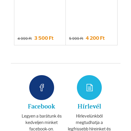
3 500 Ft
4 200 Ft
4 999 Ft
5 999 Ft
Facebook
Hírlevél
Legyen a barátunk és
Hírlevelünkből
kedveljen minket
megtudhatja a
facebook-on.
legfrissebb híreinket és