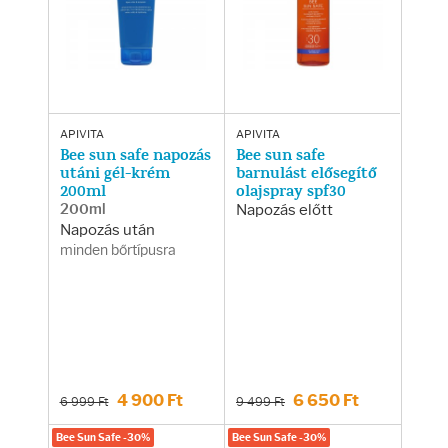
Arcradírok
Arcmaszkok
Ajakápolók
APIVITA
APIVITA
Bee sun safe napozás
Bee sun safe
Hajápolás
utáni gél-krém
barnulást elősegítő
200ml
olajspray spf30
200ml
Napozás előtt
Samponok
Napozás után
minden bőrtípusra
Hajkondicionálók
Hajmaszkok
Hajhullás kezelése
4 900 Ft
6 650 Ft
6 999 Ft
9 499 Ft
Bee Sun Safe -30%
Bee Sun Safe -30%