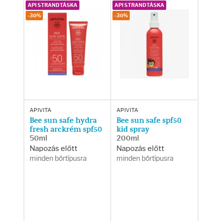
Testápolás
API STRANDTÁSKA
API STRANDTÁSKA
-30%
-30%
Testápolók
Tisztálkodók
Kézkrémek
Egészség
APIVITA
APIVITA
Bee sun safe hydra
Bee sun safe spf50
fresh arckrém spf50
kid spray
50ml
200ml
Orrsprayk
Napozás előtt
Napozás előtt
minden bőrtípusra
minden bőrtípusra
Torokpasztillák
Fogkrémek