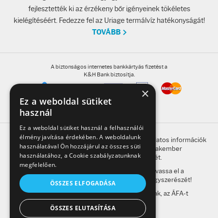
Fényvédelem
fejlesztették ki az érzékeny bőr igényeinek tökéletes
kielégítéséért. Fedezze fel az Uriage termálvíz hatékonyságát!
Napozás előtt
TOVÁBB
Napozás után
A biztonságos internetes bankkártyás fizetést a
K&H Bank biztosítja.
AZ ÖSSZES TERMÉK
×
Ez a weboldal sütiket
használ
Ez a weboldal sütiket használ a felhasználói
élmény javítása érdekében. A weboldalunk
A honlap oldalain található, gyógyszerrel kapcsolatos információk
használatával Ön hozzájárul az összes süti
betegség esetén nem helyettesítik a szakember
használatához, a Cookie szabályzatunknak
megkeresésének szükségességét.
megfelelően.
A kockázatokról és a mellékhatásokról olvassa el a
betegtájékoztatót, vagy kérdezze meg gyógyszerészét!
ÖSSZES ELFOGADÁSA
A weboldalon feltüntetett árak a bruttó árak, az ÁFA-t
tartalmazzák.
ÖSSZES ELUTASÍTÁSA