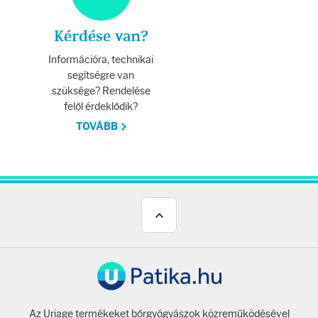
Testápolás
Kérdése van?
Testápolók
Információra, technikai
segítségre van
Tisztálkodók
szüksége? Rendelése
felől érdeklődik?
Kézkrémek
TOVÁBB
Egészség
Orrsprayk
Torokpasztillák
Fogkrémek
Az Uriage termékeket bőrgyógyászok közreműködésével