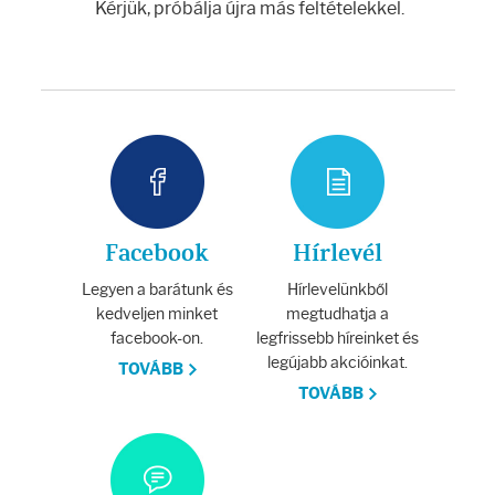
Arcradírok
Kérjük, próbálja újra más feltételekkel.
Arcmaszkok
Ajakápolók
Hajápolás
Samponok
Facebook
Hírlevél
Legyen a barátunk és
Hírlevelünkből
Hajkondicionálók
kedveljen minket
megtudhatja a
facebook-on.
legfrissebb híreinket és
legújabb akcióinkat.
TOVÁBB
Hajmaszkok
TOVÁBB
Hajhullás kezelése