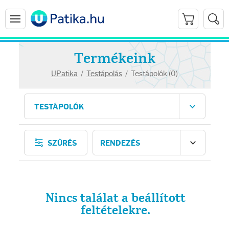
Termékeink
UPatika
/
Testápolás
/
Testápolók (0)
Arcápolás
SZŰRÉS
Ránctalanítók
Hidratálók
Nincs találat a beállított
Arctisztítók
feltételekre.