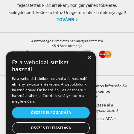
Fényvédelem
fejlesztették ki az érzékeny bőr igényeinek tökéletes
kielégítéséért. Fedezze fel az Uriage termálvíz hatékonyságát!
Napozás előtt
TOVÁBB
Napozás után
A biztonságos internetes bankkártyás fizetést a
K&H Bank biztosítja.
AZ ÖSSZES TERMÉK
×
Ez a weboldal sütiket
használ
Ez a weboldal sütiket használ a felhasználói
élmény javítása érdekében. A weboldalunk
A honlap oldalain található, gyógyszerrel kapcsolatos információk
használatával Ön hozzájárul az összes süti
betegség esetén nem helyettesítik a szakember
használatához, a Cookie szabályzatunknak
megkeresésének szükségességét.
megfelelően.
A kockázatokról és a mellékhatásokról olvassa el a
betegtájékoztatót, vagy kérdezze meg gyógyszerészét!
ÖSSZES ELFOGADÁSA
A weboldalon feltüntetett árak a bruttó árak, az ÁFA-t
tartalmazzák.
ÖSSZES ELUTASÍTÁSA