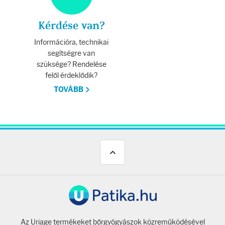
Testápolás
Kérdése van?
Testápolók
Információra, technikai
segítségre van
Tisztálkodók
szüksége? Rendelése
felől érdeklődik?
Kézkrémek
TOVÁBB
Egészség
Orrsprayk
Torokpasztillák
Fogkrémek
Az Uriage termékeket bőrgyógyászok közreműködésével