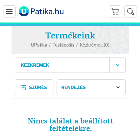
Termékeink
UPatika
/
Testápolás
/
Kézkrémek (0)
Arcápolás
SZŰRÉS
Ránctalanítók
Hidratálók
Nincs találat a beállított
Arctisztítók
feltételekre.