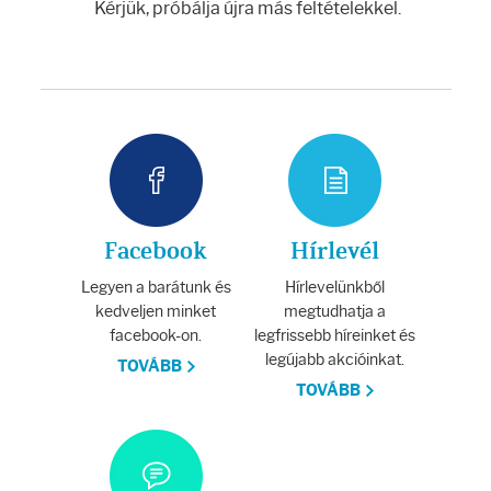
Arcradírok
Kérjük, próbálja újra más feltételekkel.
Arcmaszkok
Ajakápolók
Hajápolás
Samponok
Facebook
Hírlevél
Legyen a barátunk és
Hírlevelünkből
Hajkondicionálók
kedveljen minket
megtudhatja a
facebook-on.
legfrissebb híreinket és
legújabb akcióinkat.
TOVÁBB
Hajmaszkok
TOVÁBB
Hajhullás kezelése