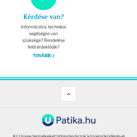
Kérdése van?
Információra, technikai
segítségre van
szüksége? Rendelése
felől érdeklődik?
TOVÁBB
Az Uriage termékeket bőrgyógyászok közreműködésével