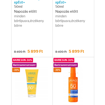
spf50+
spf50+
50ml
50ml
Napozás előtt
Napozás előtt
minden
minden
bőrtípusra,érzékeny
bőrtípusra,érzékeny
bőrre
bőrre
5 899 Ft
5 899 Ft
8 499 Ft
8 499 Ft
BARIESUN-30%
BARIESUN-30%
Bariesunneszesszer
Bariesunneszesszer
-31%
-31%