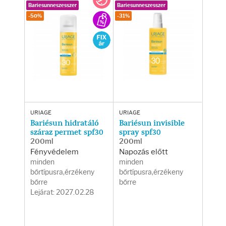
Testápolás
Bariesunneszesszer
Bariesunneszesszer
-50%
-31%
Testápolók
Tisztálkodók
Kézkrémek
Egészség
URIAGE
URIAGE
Bariésun hidratáló
Bariésun invisible
száraz permet spf30
spray spf30
200ml
200ml
Orrsprayk
Fényvédelem
Napozás előtt
minden
minden
Torokpasztillák
bőrtípusra,érzékeny
bőrtípusra,érzékeny
bőrre
bőrre
Lejárat: 2027.02.28
Fogkrémek