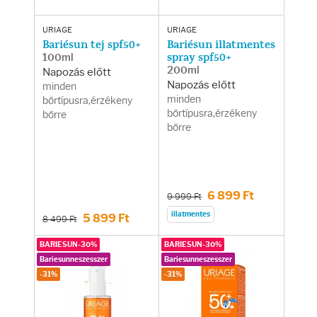
URIAGE
URIAGE
Bariésun tej spf50+
Bariésun illatmentes
100ml
spray spf50+
200ml
Napozás előtt
Napozás előtt
minden
minden
bőrtípusra,érzékeny
bőrtípusra,érzékeny
bőrre
bőrre
6 899 Ft
9 999 Ft
illatmentes
5 899 Ft
8 499 Ft
BARIESUN-30%
BARIESUN-30%
Bariesunneszesszer
Bariesunneszesszer
-31%
-31%