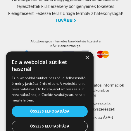
fejlesztették ki az érzékeny bőr igényeinek tökéletes
kielégítéséért. Fedezze fel az Uriage termálvíz hatékonyságát!
TOVÁBB
A biztonságos internetes bankkártyás fizetést a
K&H Bank biztosítja.
×
Ez a weboldal sütiket
használ
Ez a weboldal sütiket használ a felhasználói
élmény javítása érdekében. A weboldalunk
A honlap oldalain található, gyógyszerrel kapcsolatos információk
használatával Ön hozzájárul az összes süti
betegség esetén nem helyettesítik a szakember
használatához, a Cookie szabályzatunknak
megkeresésének szükségességét.
megfelelően.
A kockázatokról és a mellékhatásokról olvassa el a
betegtájékoztatót, vagy kérdezze meg gyógyszerészét!
ÖSSZES ELFOGADÁSA
A weboldalon feltüntetett árak a bruttó árak, az ÁFA-t
tartalmazzák.
ÖSSZES ELUTASÍTÁSA