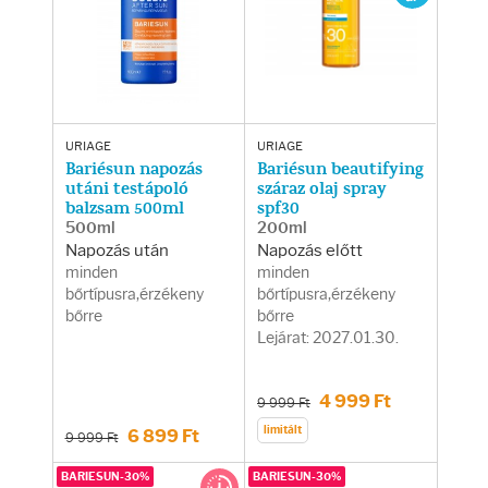
Arcradírok
Arcmaszkok
Ajakápolók
URIAGE
URIAGE
Bariésun napozás
Bariésun beautifying
Hajápolás
utáni testápoló
száraz olaj spray
balzsam 500ml
spf30
500ml
200ml
Samponok
Napozás után
Napozás előtt
minden
minden
bőrtípusra,érzékeny
bőrtípusra,érzékeny
Hajkondicionálók
bőrre
bőrre
Lejárat: 2027.01.30.
Hajmaszkok
4 999 Ft
9 999 Ft
Hajhullás kezelése
limitált
6 899 Ft
9 999 Ft
BARIESUN-30%
BARIESUN-30%