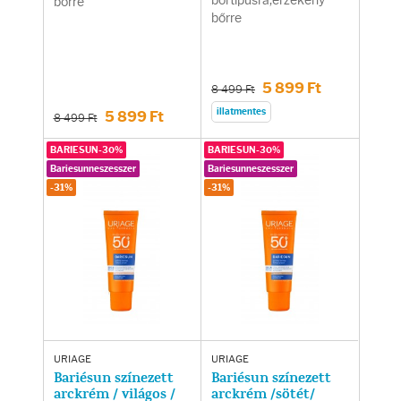
bőrtípusra,érzékeny
bőrre
bőrre
5 899 Ft
8 499 Ft
illatmentes
5 899 Ft
8 499 Ft
BARIESUN-30%
BARIESUN-30%
Bariesunneszesszer
Bariesunneszesszer
-31%
-31%
URIAGE
URIAGE
Bariésun színezett
Bariésun színezett
arckrém / világos /
arckrém /sötét/