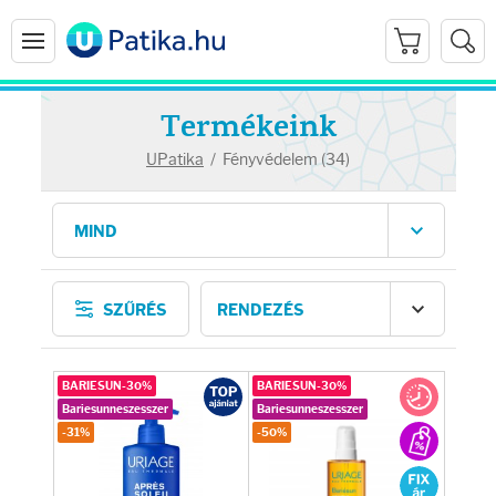
Termékeink
UPatika
/
Fényvédelem (34)
Arcápolás
SZŰRÉS
Ránctalanítók
Hidratálók
BARIESUN-30%
BARIESUN-30%
Bariesunneszesszer
Bariesunneszesszer
-31%
-50%
Arctisztítók