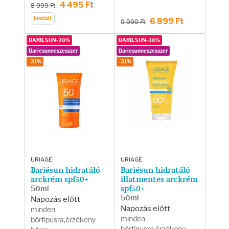
Fényvédelem
4 495 Ft
8 999 Ft
limitált
6 899 Ft
9 999 Ft
Napozás előtt
BARIESUN-30%
BARIESUN-30%
Bariesunneszesszer
Bariesunneszesszer
Napozás után
-31%
-31%
AZ ÖSSZES TERMÉK
URIAGE
URIAGE
Bariésun hidratáló
Bariésun hidratáló
arckrém spf50+
illatmentes arckrém
50ml
spf50+
50ml
Napozás előtt
Napozás előtt
minden
minden
bőrtípusra,érzékeny