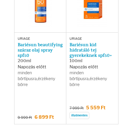
URIAGE
URIAGE
Bariésun beautifying
Bariésun kid
száraz olaj spray
hidratáló tej
spf50
gyerekeknek spf50+
200ml
100ml
Napozás előtt
Napozás előtt
minden
minden
bőrtípusra,érzékeny
bőrtípusra,érzékeny
bőrre
bőrre
5 559 Ft
7 999 Ft
illatmentes
6 899 Ft
9 999 Ft