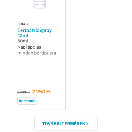
URIAGE
Termálvíz spray
50ml
50ml
Napi ápolás
minden bőrtípusra
2 250 Ft
2 999 Ft
illatmentes
TOVÁBBI TERMÉKEK