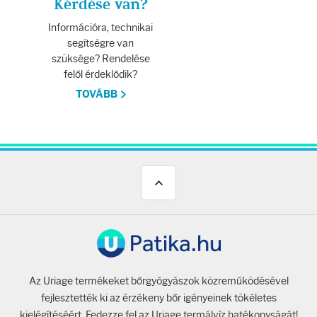
Kérdése van?
Információra, technikai
segítségre van
szüksége? Rendelése
felől érdeklődik?
TOVÁBB
Az Uriage termékeket bőrgyógyászok közreműködésével
fejlesztették ki az érzékeny bőr igényeinek tökéletes
kielégítéséért. Fedezze fel az Uriage termálvíz hatékonyságát!