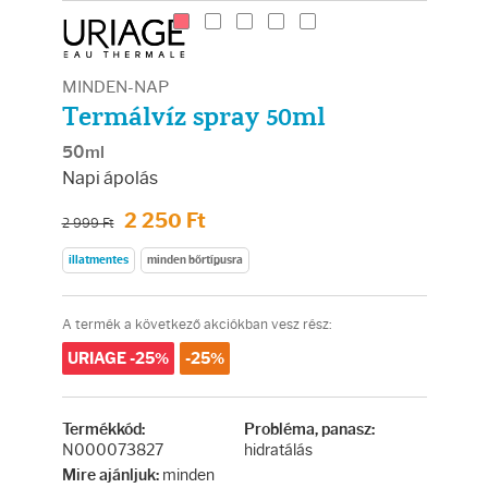
Arcradírok
Arcmaszkok
MINDEN-NAP
Termálvíz spray 50ml
Ajakápolók
50ml
Napi ápolás
Hajápolás
2 250 Ft
2 999 Ft
Samponok
illatmentes
minden bőrtípusra
Hajkondicionálók
A termék a következő akciókban vesz rész:
URIAGE -25%
-25%
Hajmaszkok
Hajhullás kezelése
Termékkód:
Probléma, panasz:
N000073827
hidratálás
minden
Mire ajánljuk: