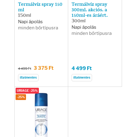
Termálvíz spray 150
Termálvíz spray
ml
300ml. akciós. a
150ml
150ml-es áráért.
300ml
Napi ápolás
Napi ápolás
minden bőrtípusra
minden bőrtípusra
3 375 Ft
4 499 Ft
4 499 Ft
illatmentes
illatmentes
URIAGE -25%
-25%