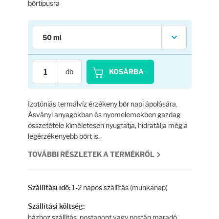
Testápolás
bőrtípusra
Testápolók
Tisztálkodók
db
KOSÁRBA
Kézkrémek
Izotóniás termálvíz érzékeny bőr napi ápolására.
Egészség
Ásványi anyagokban és nyomelemekben gazdag
összetétele kíméletesen nyugtatja, hidratálja még a
legérzékenyebb bőrt is.
Orrsprayk
TOVÁBBI RÉSZLETEK A TERMÉKRŐL
Torokpasztillák
1-2 napos szállítás (munkanap)
Szállítási idő:
Fogkrémek
Szállítási költség:
házhoz szállítás, postapont vagy postán maradó